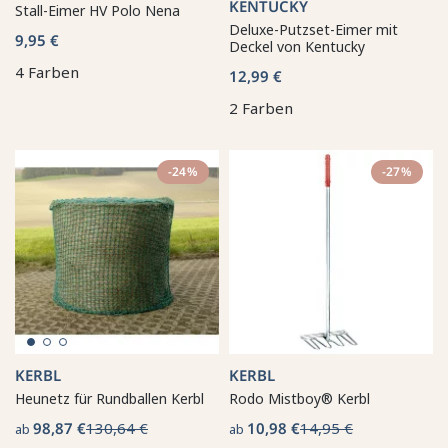
KENTUCKY
Stall-Eimer HV Polo Nena
Deluxe-Putzset-Eimer mit
9,95 €
Deckel von Kentucky
4 Farben
12,99 €
2 Farben
-24%
-27%
KERBL
KERBL
Heunetz für Rundballen Kerbl
Rodo Mistboy® Kerbl
98,87 €
130,64 €
10,98 €
14,95 €
ab
ab