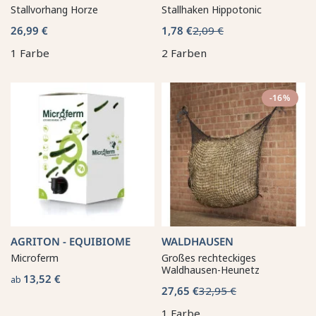
Stallvorhang Horze
Stallhaken Hippotonic
26,99 €
1,78 €
2,09 €
1 Farbe
2 Farben
-16%
AGRITON - EQUIBIOME
WALDHAUSEN
Microferm
Großes rechteckiges
Waldhausen-Heunetz
13,52 €
ab
27,65 €
32,95 €
1 Farbe