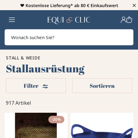
×
♥️
Kostenlose Lieferung* ab 80 € Einkaufswert
Heim
Sear
STALL & WEIDE
Stallausrüstung
Filter
Filter
Sortieren
917 Artikel
-20%