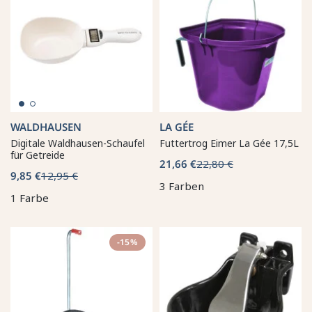
WALDHAUSEN
LA GÉE
Digitale Waldhausen-Schaufel
Futtertrog Eimer La Gée 17,5L
für Getreide
21,66 €
22,80 €
9,85 €
12,95 €
3 Farben
1 Farbe
-15%