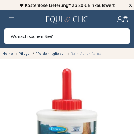
×
♥️
Kostenlose Lieferung* ab 80 € Einkaufswert
Heim
Sear
Home
Pflege
Pferdemitglieder
Rain Maker Farnam