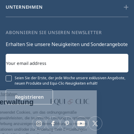
UNTERNEHMEN
ABONNIEREN SIE UNSEREN NEWSLETTER
Erhalten Sie unsere Neuigkeiten und Sonderangebote
Seien Sie der Erste, der jede Woche unsere exklusiven Angebote,
neuen Produkte und Equi-Clic-Neuigkeiten erhält!
Ohne Einwilligung fortfahren
Registrieren
Cookie-Verwaltung
Unsere Website verwendet Cookies, um das ordnungsgemäße
Funktionieren zu gewährleisten, die technische Leistung zu optimieren
sowie relevante Werbung anzuzeigen und deren Wirkung zu messen.
Instagram
Facebook
Pinterest
YouTube
Twitter
Für weitere Informationen und/oder zur Änderung Ihrer Einstellungen