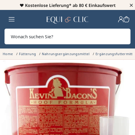
×
♥️
Kostenlose Lieferung* ab 80 € Einkaufswert
Heim
Sear
Home
Fütterung
Nahrungsergänzungsmittel
Ergänzungsfuttermitte