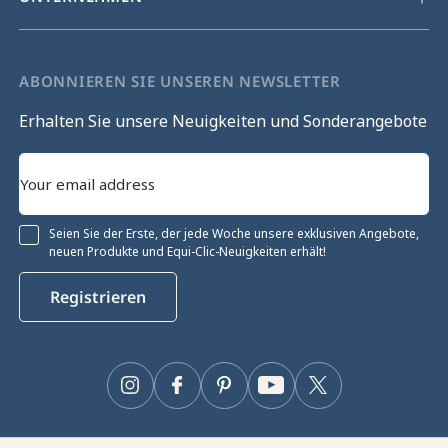
ABONNIEREN SIE UNSEREN NEWSLETTER
Erhalten Sie unsere Neuigkeiten und Sonderangebote
Seien Sie der Erste, der jede Woche unsere exklusiven Angebote,
neuen Produkte und Equi-Clic-Neuigkeiten erhält!
fortfahren
Registrieren
erwaltung
verwendet Cookies, um das ordnungsgemäße
gewährleisten, die technische Leistung zu optimieren
Werbung anzuzeigen und deren Wirkung zu messen.
Instagram
Facebook
Pinterest
YouTube
Twitter
mationen und/oder zur Änderung Ihrer Einstellungen
e Schaltfläche „Einstellungen“.