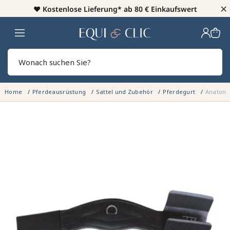
×
♥️
Kostenlose Lieferung* ab 80 € Einkaufswert
Heim
Sear
Home
Pferdeausrüstung
Sattel und Zubehör
Pferdegurt
Anatomi