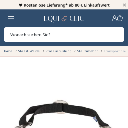
×
♥️
Kostenlose Lieferung* ab 80 € Einkaufswert
Heim
Sear
Home
Stall & Weide
Stallausrüstung
Stallzubehör
Transportlong