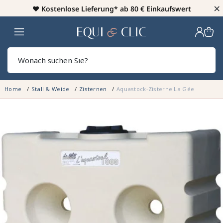
×
♥️
Kostenlose Lieferung* ab 80 € Einkaufswert
Heim
Sear
Home
Stall & Weide
Zisternen
Aquastock-Zisterne La Gée