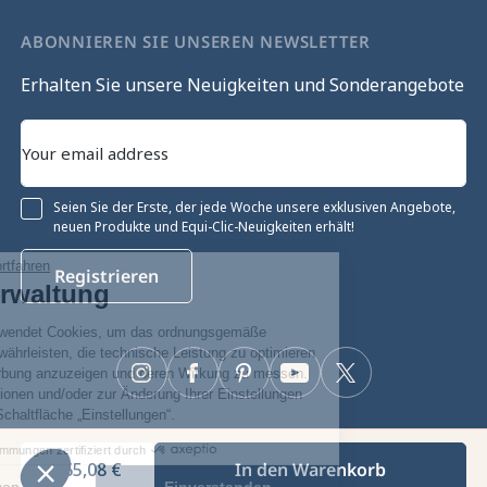
ABONNIEREN SIE UNSEREN NEWSLETTER
Erhalten Sie unsere Neuigkeiten und Sonderangebote
Seien Sie der Erste, der jede Woche unsere exklusiven Angebote,
neuen Produkte und Equi-Clic-Neuigkeiten erhält!
Ohne Einwilligung fortfahren
Registrieren
Cookie-Verwaltung
Unsere Website verwendet Cookies, um das ordnungsgemäße
Funktionieren zu gewährleisten, die technische Leistung zu optimieren
sowie relevante Werbung anzuzeigen und deren Wirkung zu messen.
Instagram
Facebook
Pinterest
YouTube
Twitter
Für weitere Informationen und/oder zur Änderung Ihrer Einstellungen
klicken Sie auf die Schaltfläche „Einstellungen“.
Zustimmungen zertifiziert durch
565,08 €
In den Warenkorb
Equiclic © 2026