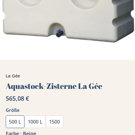
La Gée
Aquastock-Zisterne La Gée
565,08 €
Größe
500 L
1000 L
1500
Farbe :
Beige