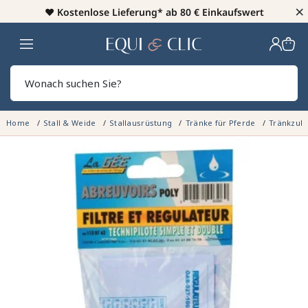
×
♥️
Kostenlose Lieferung* ab 80 € Einkaufswert
Heim
Sear
Home
Stall & Weide
Stallausrüstung
Tränke für Pferde
Tränkzub