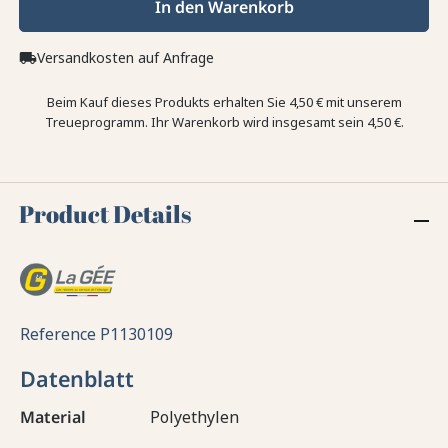
In den Warenkorb
Versandkosten auf Anfrage
local_shipping
Beim Kauf dieses Produkts erhalten Sie
4,50 €
mit unserem
Treueprogramm. Ihr Warenkorb wird insgesamt sein
4,50 €
.
Product Details
Reference
P1130109
Datenblatt
Material
Polyethylen