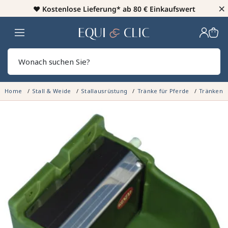
×
♥️
Kostenlose Lieferung* ab 80 € Einkaufswert
Heim
Sear
Home
Stall & Weide
Stallausrüstung
Tränke für Pferde
Tränken -