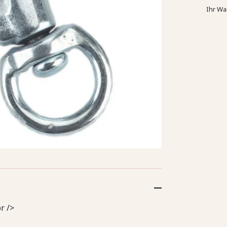
Ihr Wa
r />