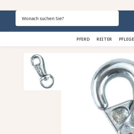
Search
PFERD 🐎
REITER 👕
PFLEGE