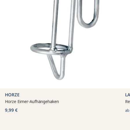
HORZE
LA
Horze Eimer-Aufhängehaken
Re
9,99 €
a