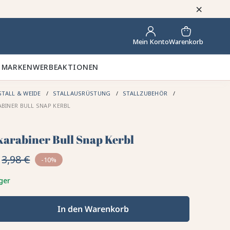
×
Warenkorb
Mein Konto
 MARKEN
WERBEAKTIONEN
STALL & WEIDE
STALLAUSRÜSTUNG
STALLZUBEHÖR
BINER BULL SNAP KERBL
karabiner Bull Snap Kerbl
3,98 €
-10%
ger
In den Warenkorb