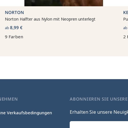
NORTON
K
Norton Halfter aus Nylon mit Neopren unterlegt
Pu
8,99 €
ab
a
9 Farben
2 
NEHMEN
ABONNIEREN SIE UNSER
Erhalten Sie unsere Neuig
ine Verkaufsbedingungen
c