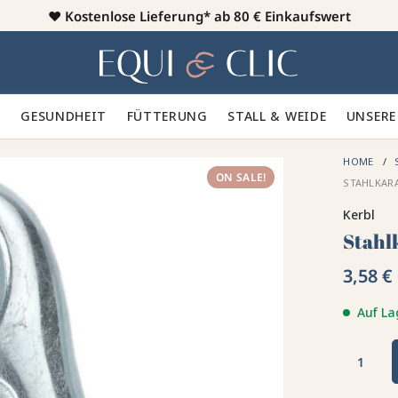
♥️
Kostenlose Lieferung* ab 80 € Einkaufswert
Heim
 🪮
GESUNDHEIT ✨
FÜTTERUNG 🥕
STALL & WEIDE 🍃
UNSERE
HOME
ON SALE!
STAHLKARA
Kerbl
Stahl
3,58 €
Auf La