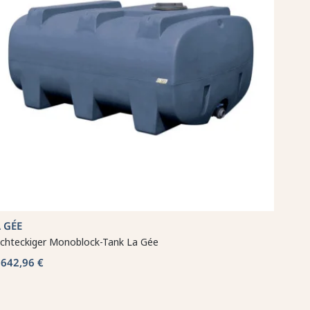
 GÉE
chteckiger Monoblock-Tank La Gée
642,96 €
b