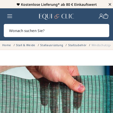
×
♥️
Kostenlose Lieferung* ab 80 € Einkaufswert
Heim
Sear
Home
Stall & Weide
Stallausrüstung
Stallzubehör
Windschutzgew