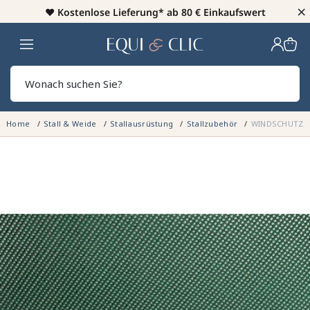
×
♥️
Kostenlose Lieferung* ab 80 € Einkaufswert
Heim
Sear
Home
Stall & Weide
Stallausrüstung
Stallzubehör
WINDSCHUTZGEW