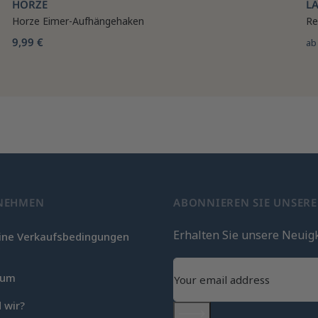
HORZE
LA
Horze Eimer-Aufhängehaken
Re
9,99 €
a
NEHMEN
ABONNIEREN SIE UNSER
Erhalten Sie unsere Neuig
ine Verkaufsbedingungen
c
sum
 wir?