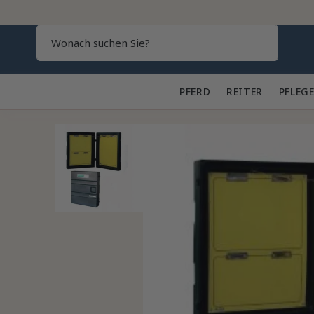
Search
PFERD 🐎
REITER 👕
PFLEGE