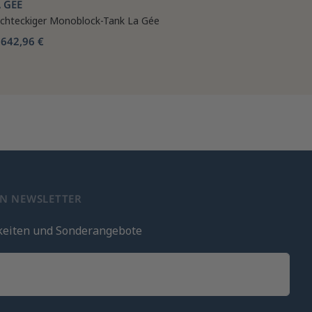
 GÉE
chteckiger Monoblock-Tank La Gée
642,96 €
b
EN NEWSLETTER
keiten und Sonderangebote