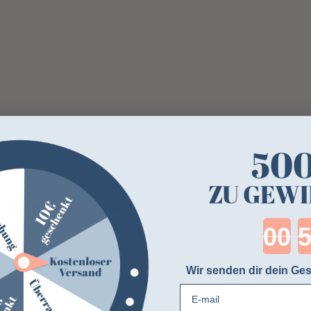
50
ZU GEWI
genden Kategorien
Cou
Wir senden dir dein Ges
E-mail