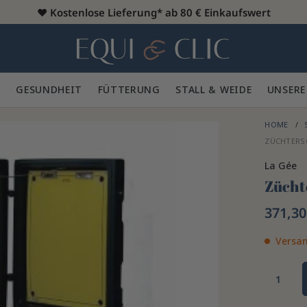
♥️
Kostenlose Lieferung* ab 80 € Einkaufswert
Heim
 🪮
GESUNDHEIT ✨
FÜTTERUNG 🥕
STALL & WEIDE 🍃
UNSERE
HOME
ZÜCHTERS
La Gée
Zücht
371,30
Versan