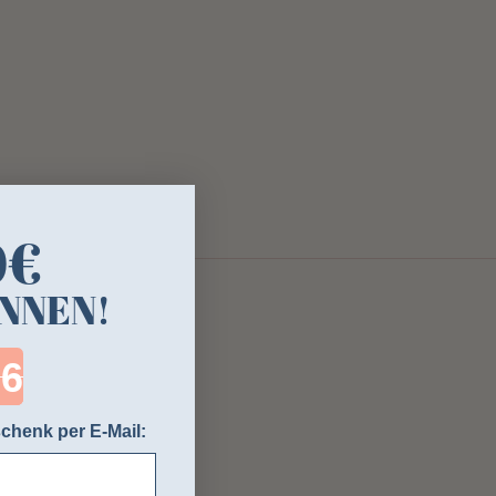
0€
NNEN!
ntdown ends in:
chenk per E-Mail: