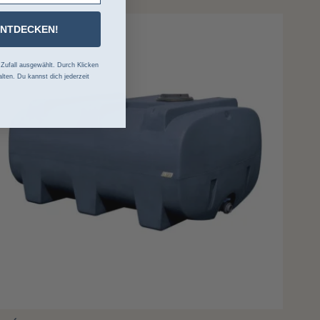
ENTDECKEN!
ufall ausgewählt. Durch Klicken
lten. Du kannst dich jederzeit