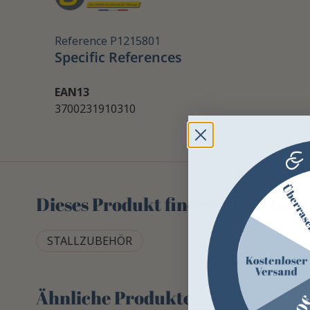
Reference
P1215801
Specific References
EAN13
3700231910310
Dieses Produkt finden Sie in fol
STALLZUBEHÖR
Ähnliche Produkte