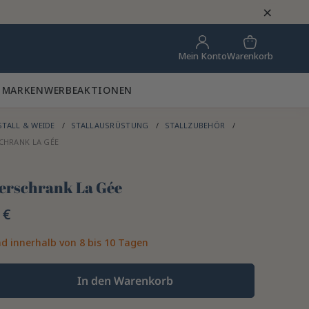
×
Warenkorb
Mein Konto
 MARKEN
WERBEAKTIONEN
STALL & WEIDE
STALLAUSRÜSTUNG
STALLZUBEHÖR
CHRANK LA GÉE
erschrank La Gée
 €
d innerhalb von 8 bis 10 Tagen
In den Warenkorb