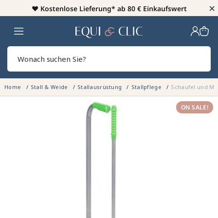
×
♥️
Kostenlose Lieferung* ab 80 € Einkaufswert
Heim
Sear
Home
Stall & Weide
Stallausrüstung
Stallpflege
Schaufel und Mis
ON SALE!