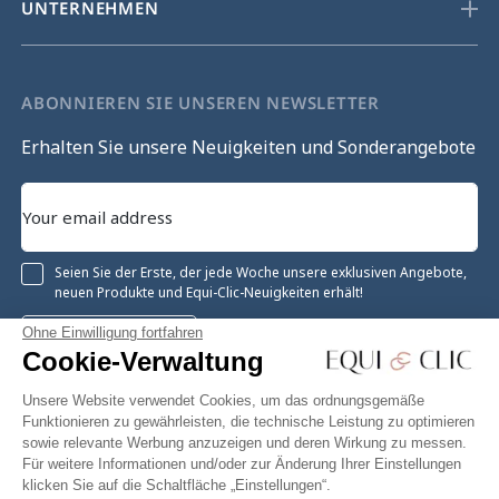
UNTERNEHMEN
ABONNIEREN SIE UNSEREN NEWSLETTER
Erhalten Sie unsere Neuigkeiten und Sonderangebote
Seien Sie der Erste, der jede Woche unsere exklusiven Angebote,
neuen Produkte und Equi-Clic-Neuigkeiten erhält!
Ohne Einwilligung fortfahren
Registrieren
Cookie-Verwaltung
Unsere Website verwendet Cookies, um das ordnungsgemäße
Funktionieren zu gewährleisten, die technische Leistung zu optimieren
sowie relevante Werbung anzuzeigen und deren Wirkung zu messen.
Instagram
Facebook
Pinterest
YouTube
Twitter
Für weitere Informationen und/oder zur Änderung Ihrer Einstellungen
klicken Sie auf die Schaltfläche „Einstellungen“.