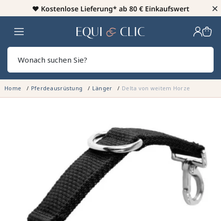
×
♥️
Kostenlose Lieferung* ab 80 € Einkaufswert
Heim
Sear
Home
Pferdeausrüstung
Länger
Delta von weitem Horze