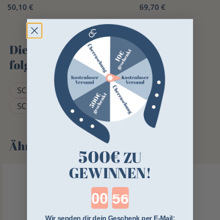
50,10 €
69,70 €
Dieses Produkt finden Sie in
folgenden Kategorien
SCHUBKARREN, WAGEN UND ANHÄNGER
SCHUBKARRE LA GÉE
Ähnliche Produkte
500€
ZU
GEWINNEN!
Countdown ends in:
Wir senden dir dein Geschenk per E-Mail: