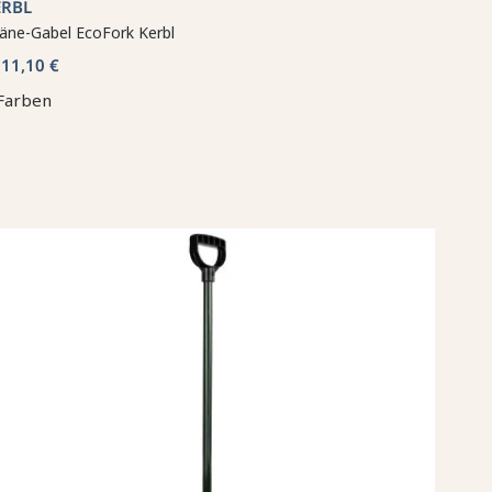
ERBL
äne-Gabel EcoFork Kerbl
11,10 €
b
Farben