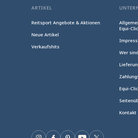
ARTIKEL
UNTER
Reitsport Angebote & Aktionen
Allgeme
Equi-Cli
Neue Artikel
Impres
Verkaufshits
Wer sind
Lieferu
Ohne Einwilligung fortfahren
Cookie-Verwaltung
Zahlung
Unsere Website verwendet Cookies, um das ordnungsgemäße
Equi-Clic
Funktionieren zu gewährleisten, die technische Leistung zu
optimieren sowie relevante Werbung anzuzeigen und deren
Seitenüb
Wirkung zu messen. Für weitere Informationen und/oder zur
Änderung Ihrer Einstellungen klicken Sie auf die Schaltfläche
Kontakt
„Einstellungen“.
Zustimmungen zertifiziert durch
Einstellungen
Einverstanden