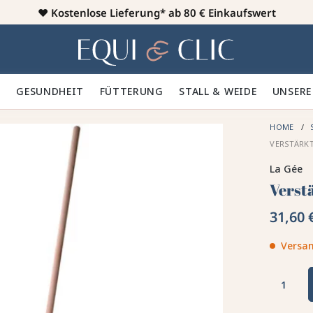
♥️
Kostenlose Lieferung* ab 80 € Einkaufswert
Heim
 🪮
GESUNDHEIT ✨
FÜTTERUNG 🥕
STALL & WEIDE 🍃
UNSERE
HOME
VERSTÄRKT
La Gée
Verst
31,60 
Versan