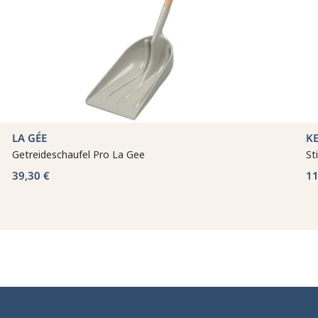
LA GÉE
K
Getreideschaufel Pro La Gee
St
39,30 €
11