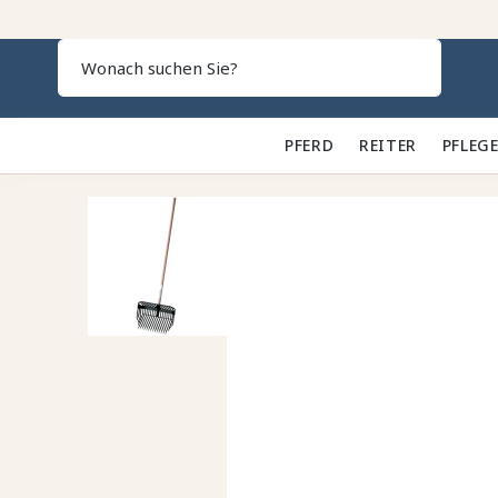
Search
PFERD 🐎
REITER 👕
PFLEGE