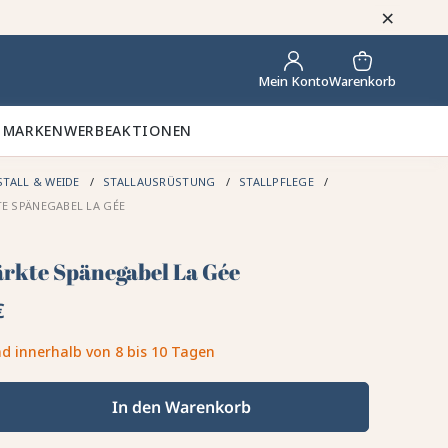
×
Warenkorb
Mein Konto
 MARKEN
WERBEAKTIONEN
STALL & WEIDE
STALLAUSRÜSTUNG
STALLPFLEGE
E SPÄNEGABEL LA GÉE
ärkte Spänegabel La Gée
€
d innerhalb von 8 bis 10 Tagen
In den Warenkorb