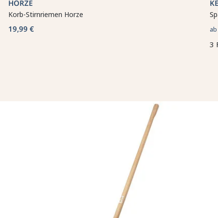
HORZE
K
Korb-Stirnriemen Horze
Sp
19,99 €
a
3 