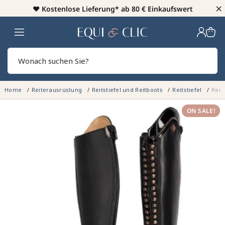
×
♥️
Kostenlose Lieferung* ab 80 € Einkaufswert
Heim
Sear
Home
Reiterausrüstung
Reitstiefel und Reitboots
Reitstiefel
Reit
ON SALE!