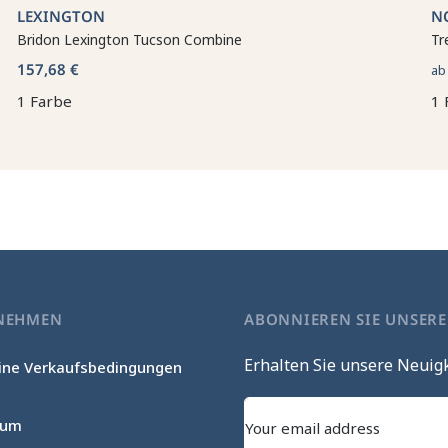
LEXINGTON
N
Bridon Lexington Tucson Combine
Tr
157,68 €
a
1 Farbe
1 
NEHMEN
ABONNIEREN SIE UNSER
Erhalten Sie unsere Neuig
ine Verkaufsbedingungen
c
sum