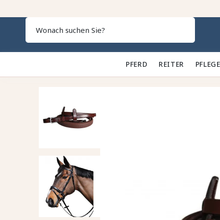
Search
PFERD 🐎
REITER 👕
PFLEGE