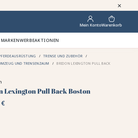
×
Warenkorb
Mein Konto
 MARKEN
WERBEAKTIONEN
PFERDEAUSRÜSTUNG
TRENSE UND ZUBEHÖR
UMZEUG UND TRENSENZAUM
BRIDON LEXINGTON PULL BACK
n
n Lexington Pull Back Boston
 €