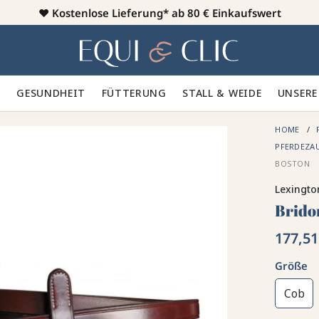
♥️
Kostenlose Lieferung* ab 80 € Einkaufswert
Heim
 🪮
GESUNDHEIT ✨
FÜTTERUNG 🥕
STALL & WEIDE 🍃
UNSERE
HOME
PFERDEZA
BOSTON
Lexingto
Brido
177,51
Größe
Cob