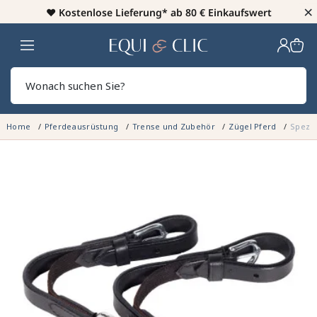
×
♥️
Kostenlose Lieferung* ab 80 € Einkaufswert
Heim
Sear
Home
Pferdeausrüstung
Trense und Zubehör
Zügel Pferd
Spezie