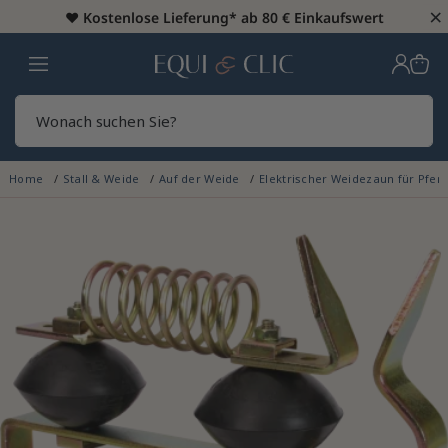
×
♥️
Kostenlose Lieferung* ab 80 € Einkaufswert
Heim
Sear
Home
Stall & Weide
Auf der Weide
Elektrischer Weidezaun für Pfer