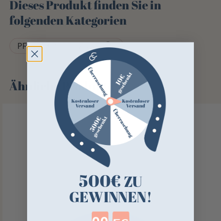
Dieses Produkt finden Sie in
folgenden Kategorien
PFERDEKOPPEL-ZUBEHÖR
Ähnliche Produkte
500€
ZU
GEWINNEN!
Countdown ends in: