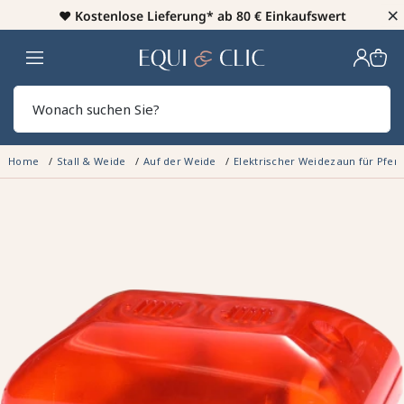
×
♥️
Kostenlose Lieferung* ab 80 € Einkaufswert
Heim
Sear
Home
Stall & Weide
Auf der Weide
Elektrischer Weidezaun für Pfer