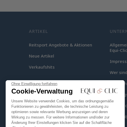
ARTIKEL
UNTER
Reitsport Angebote & Aktionen
Allgeme
Equi-Cli
Neue Artikel
Impres
Verkaufshits
Wer sind
Lieferu
Ohne Einwilligung fortfahren
Cookie-Verwaltung
Zahlung
Unsere Website verwendet Cookies, um das ordnungsgemäße
Equi-Clic
Funktionieren zu gewährleisten, die technische Leistung zu
optimieren sowie relevante Werbung anzuzeigen und deren
Seitenüb
Wirkung zu messen. Für weitere Informationen und/oder zur
Änderung Ihrer Einstellungen klicken Sie auf die Schaltfläche