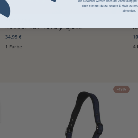
Die Gewinner werden nach der Anmeldung per Z
oben stimmst du zu, unsere E-Mails zu erha
abmelden.
HORSEWARE
H
Horseware Halfter zur Pflege Signature
Ha
34,95 €
10
1 Farbe
4 
-49%