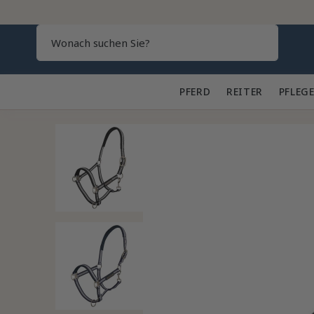
Search
PFERD 🐎
REITER 👕
PFLEGE