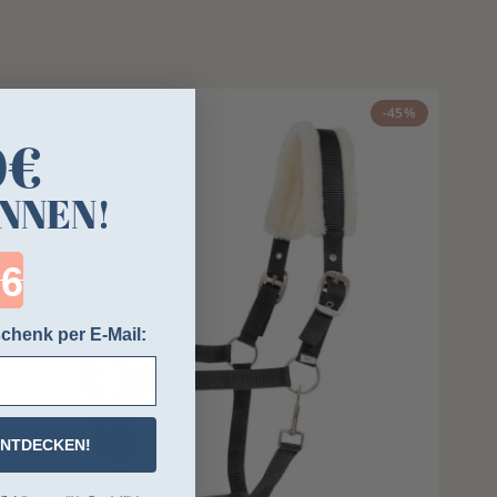
-45%
0€
NNEN!
ntdown ends in:
chenk per E-Mail:
ENTDECKEN!