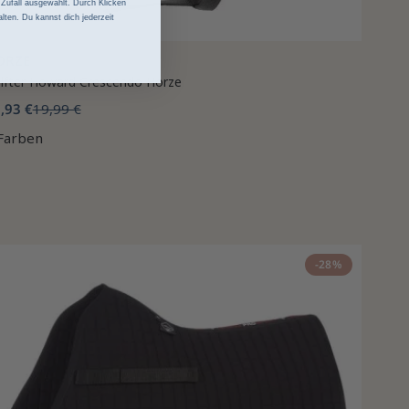
ufall ausgewählt. Durch Klicken
lten. Du kannst dich jederzeit
ORZE
lfter Howard Crescendo Horze
,93 €
19,99 €
Farben
-28%