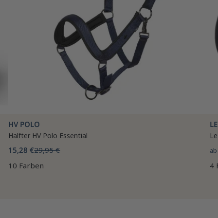
HV POLO
L
Halfter HV Polo Essential
Le
15,28 €
29,95 €
a
10 Farben
4 