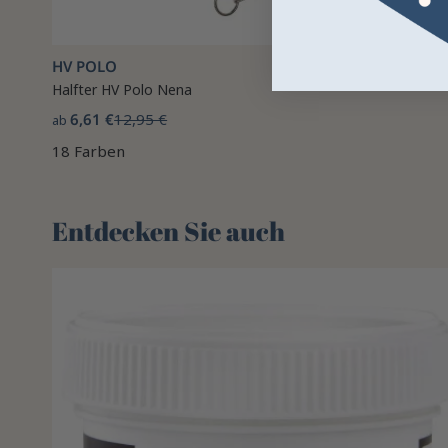
HV POLO
Halfter HV Polo Nena
6,61 €
12,95 €
ab
18 Farben
Entdecken Sie auch 🌻