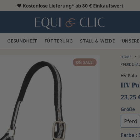
♥️
Kostenlose Lieferung* ab 80 € Einkaufswert
Heim
 🪮
GESUNDHEIT ✨
FÜTTERUNG 🥕
STALL & WEIDE 🍃
UNSERE
HOME
ON SALE!
PFERDEHA
HV Polo
HV Pol
23,25 
Größe
Pferd
Farbe :