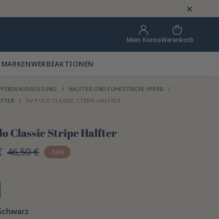
×
Warenkorb
Mein Konto
 MARKEN
WERBEAKTIONEN
PFERDEAUSRÜSTUNG
HALFTER UND FÜHRSTRICKE PFERD
LFTER
HV POLO CLASSIC STRIPE HALFTER
o Classic Stripe Halfter
€
46,50 €
-50%
Schwarz