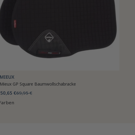
EMIEUX
Mieux GP Square Baumwollschabracke
50,65 €
69,95 €
b
Farben