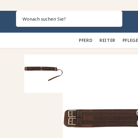
Search
PFERD 🐎
REITER 👕
PFLEGE