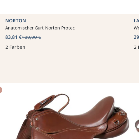
NORTON
L
Anatomischer Gurt Norton Protec
We
83,81 €
109,90 €
29
2 Farben
2 