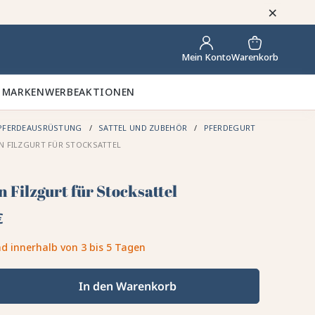
×
Warenkorb
Mein Konto
 MARKEN
WERBEAKTIONEN
PFERDEAUSRÜSTUNG
SATTEL UND ZUBEHÖR
PFERDEGURT
 FILZGURT FÜR STOCKSATTEL
 Filzgurt für Stocksattel
€
d innerhalb von 3 bis 5 Tagen
In den Warenkorb