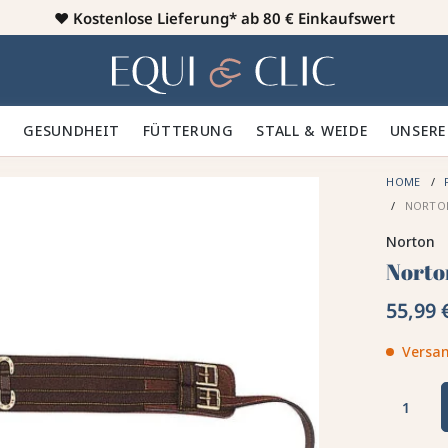
♥️
Kostenlose Lieferung* ab 80 € Einkaufswert
Heim
 🪮
GESUNDHEIT ✨
FÜTTERUNG 🥕
STALL & WEIDE 🍃
UNSERE
HOME
ONLINE ONLY
NORTON
Norton
Norton
55,99 
Versan