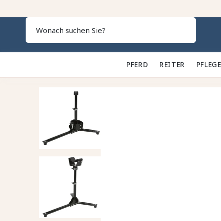
Search
PFERD 🐎
REITER 👕
PFLEGE