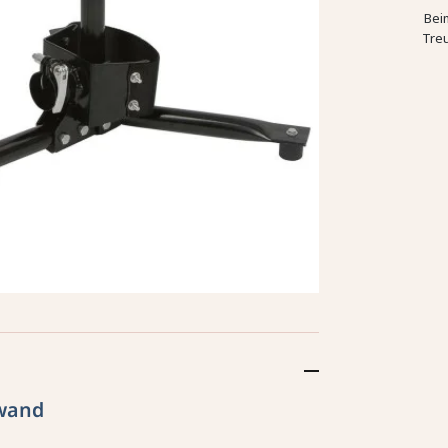
Bei
Tre
fwand