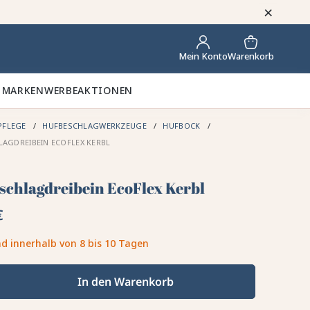
×
Warenkorb
Mein Konto
 MARKEN
WERBEAKTIONEN
PFLEGE
HUFBESCHLAGWERKZEUGE
HUFBOCK
AGDREIBEIN ECOFLEX KERBL
schlagdreibein EcoFlex Kerbl
€
d innerhalb von 8 bis 10 Tagen
In den Warenkorb