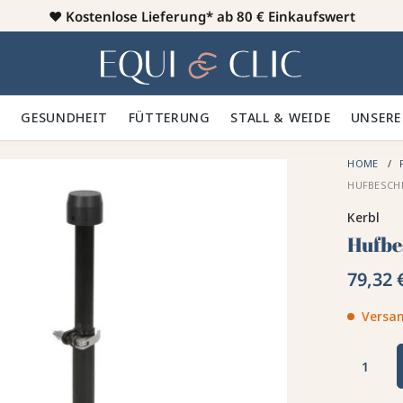
♥️
Kostenlose Lieferung* ab 80 € Einkaufswert
Heim
 🪮
GESUNDHEIT ✨
FÜTTERUNG 🥕
STALL & WEIDE 🍃
UNSERE
HOME
HUFBESCHL
Kerbl
Hufbe
79,32 
Versan