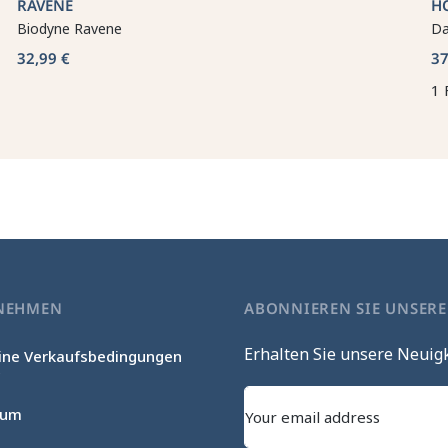
RAVENE
H
Biodyne Ravene
Da
32,99 €
37
1 
NEHMEN
ABONNIEREN SIE UNSER
Erhalten Sie unsere Neuig
ine Verkaufsbedingungen
c
sum