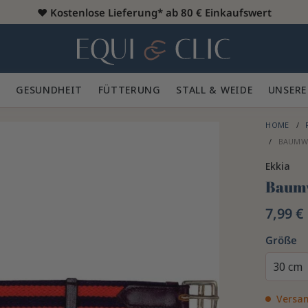
♥️
Kostenlose Lieferung* ab 80 € Einkaufswert
Heim
 🪮
GESUNDHEIT ✨
FÜTTERUNG 🥕
STALL & WEIDE 🍃
UNSERE
HOME
BAUMW
Ekkia
Baumw
7,99 €
Größe
30 cm
Versan