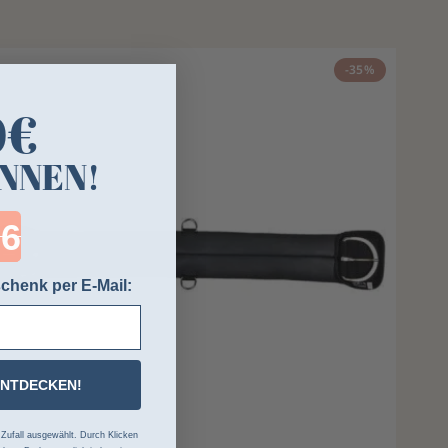
-35%
0€
NNEN!
ntdown ends in:
chenk per E-Mail:
ENTDECKEN!
ufall ausgewählt. Durch Klicken