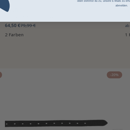
oben stimmst du zu, unsere E-Mails zu erha
abmelden.
WINTEC
H
Elastischer Kombi-Gurt Wintec
So
64,50 €
79,99 €
a
2 Farben
1 
-20%