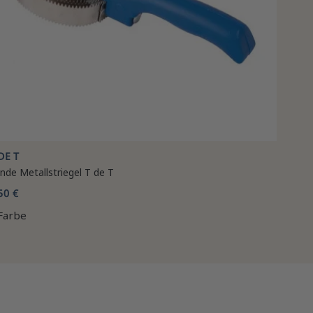
DE T
nde Metallstriegel T de T
50 €
Farbe