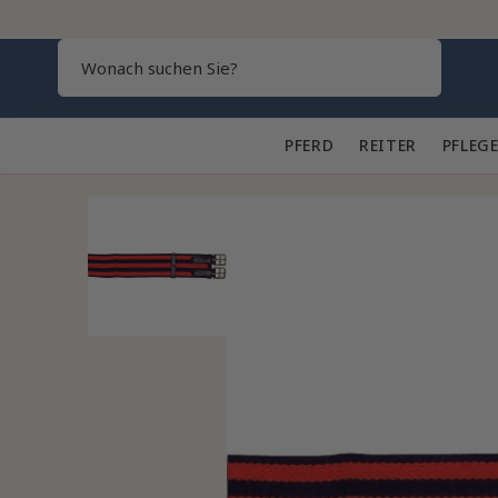
Search
PFERD 🐎
REITER 👕
PFLEGE