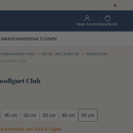
×
Warenkorb
Mein Konto
 MARKEN
WERBEAKTIONEN
PFERDEAUSRÜSTUNG
SATTEL UND ZUBEHÖR
PFERDEGURT
OLLGURT CLUB
ollgurt Club
40 cm
50 cm
60 cm
80 cm
90 cm
d innerhalb von 3 bis 5 Tagen