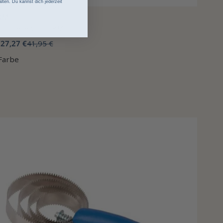
lten. Du kannst dich jederzeit
KM
ftoprène-Gurt HKM
27,27 €
41,95 €
b
Farbe