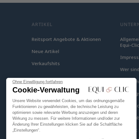
ARTIKEL
UNTER
Reitsport Angebote & Aktionen
Allgeme
Equi-Cli
Neue Artikel
Impres
Verkaufshits
Wer sind
Lieferu
Ohne Einwilligung fortfahren
Cookie-Verwaltung
Zahlung
Unsere Website verwendet Cookies, um das ordnungsgemäße
Equi-Clic
Funktionieren zu gewährleisten, die technische Leistung zu
optimieren sowie relevante Werbung anzuzeigen und deren
Seitenüb
Wirkung zu messen. Für weitere Informationen und/oder zur
Änderung Ihrer Einstellungen klicken Sie auf die Schaltfläche
Kontakt
„Einstellungen“.