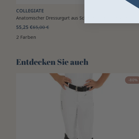
COLLEGIATE
Anatomischer Dressurgurt aus Schaumstoff Collegiate
55,25 €
65,00 €
2 Farben
Entdecken Sie auch 🌻
-80%