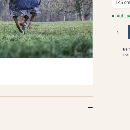
145 c
Auf La
Bei
Tre