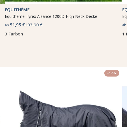
EQUITHÈME
E
Equithème Tyrex Aisance 1200D High Neck Decke
Eq
51,95 €
103,90 €
ab
a
3 Farben
1 
-17%