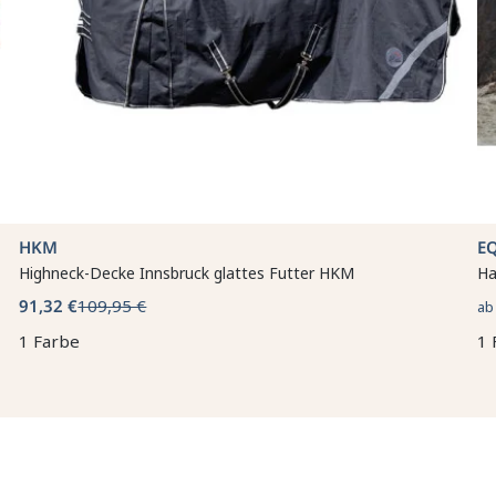
HKM
E
Highneck-Decke Innsbruck glattes Futter HKM
Ha
91,32 €
109,95 €
a
1 Farbe
1 