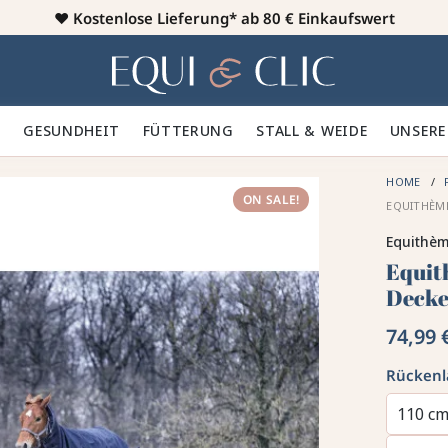
♥️
Kostenlose Lieferung* ab 80 € Einkaufswert
Heim
 🪮
GESUNDHEIT ✨
FÜTTERUNG 🥕
STALL & WEIDE 🍃
UNSERE
HOME
ON SALE!
EQUITHÈME
Equithè
Equit
Deck
74,99 
Rücken
110 c