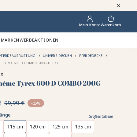
×
Warenkorb
Mein Konto
 MARKEN
WERBEAKTIONEN
PFERDEAUSRÜSTUNG
UNIVERS DECKEN
PFERDEDECKE
 TYREX 600 D COMBO 200G DECKE
me
hème Tyrex 600 D COMBO 200G
e
€
99,99 €
-25%
länge
Größentabelle
m
115 cm
120 cm
125 cm
135 cm