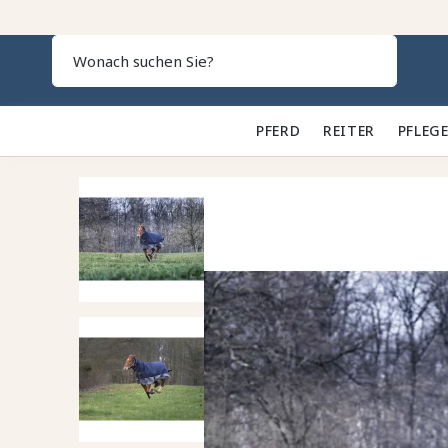
Search
PFERD 🐎
REITER 👕
PFLEGE