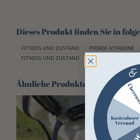
Dieses Produkt finden Sie in fol
FITNESS UND ZUSTAND
PFERDE-VITAMINE
FITNESS UND ZUSTAND
DAS + FORM
LEB
Ähnliche Produkte