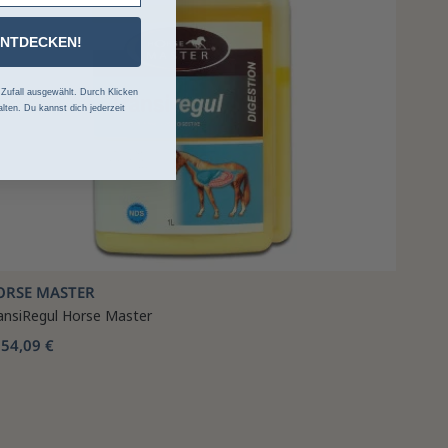
ENTDECKEN!
ufall ausgewählt. Durch Klicken
lten. Du kannst dich jederzeit
ORSE MASTER
ansiRegul Horse Master
54,09 €
b