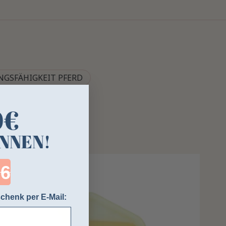
NGSFÄHIGKEIT PFERD
0€
NNEN!
ntdown ends in:
chenk per E-Mail: