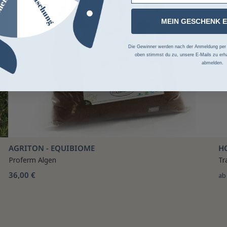
MEIN GESCHENK 
Die Gewinner werden nach der Anmeldung per Z
oben stimmst du zu, unsere E-Mails zu erha
abmelden.
AGRITON - EQUIBIOME
H
Proferm Algen
Tr
36,00 €
a