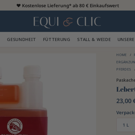
♥️
Kostenlose Lieferung* ab 80 € Einkaufswert
Heim
 🪮
GESUNDHEIT ✨
FÜTTERUNG 🥕
STALL & WEIDE 🍃
UNSERE
HOME
ERGÄNZUN
PFERDES
Paskach
Leber
23,00 
Verpac
1 L