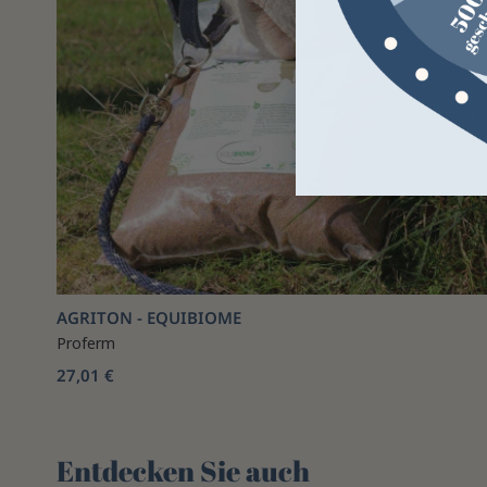
AGRITON - EQUIBIOME
Proferm
27,01 €
Entdecken Sie auch 🌻