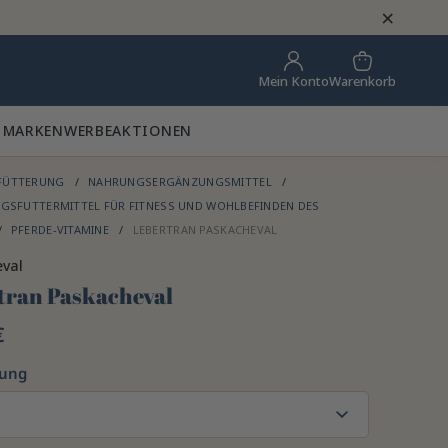
×
Warenkorb
Mein Konto
 MARKEN
WERBEAKTIONEN
FÜTTERUNG
NAHRUNGSERGÄNZUNGSMITTEL
GSFUTTERMITTEL FÜR FITNESS UND WOHLBEFINDEN DES
PFERDE-VITAMINE
LEBERTRAN PASKACHEVAL
eval
tran Paskacheval
€
kung