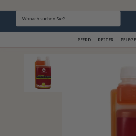
Search
PFERD 🐎
REITER 👕
PFLEGE