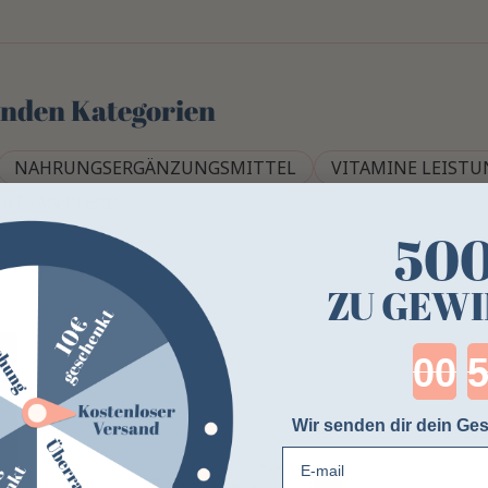
genden Kategorien
NAHRUNGSERGÄNZUNGSMITTEL
VITAMINE LEISTU
ERTRAN PFERD
50
ZU GEWI
Cou
Wir senden dir dein Ges
E-mail