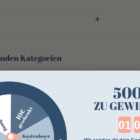
genden Kategorien
NAHRUNGSERGÄNZUNGSMITTEL
SPIRULINA PFERD
NESS UND ZUSTAND
WACHSTUM UND ENTWICKLUNG
50
PFERD, REKONVALESZENZ PFERD
ZU GEWI
Cou