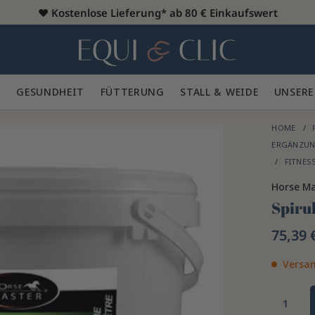
♥️
Kostenlose Lieferung* ab 80 € Einkaufswert
Heim
 🪮
GESUNDHEIT ✨
FÜTTERUNG 🥕
STALL & WEIDE 🍃
UNSERE
HOME
ERGÄNZUN
FITNES
Horse Ma
Spiru
75,39 
Versan