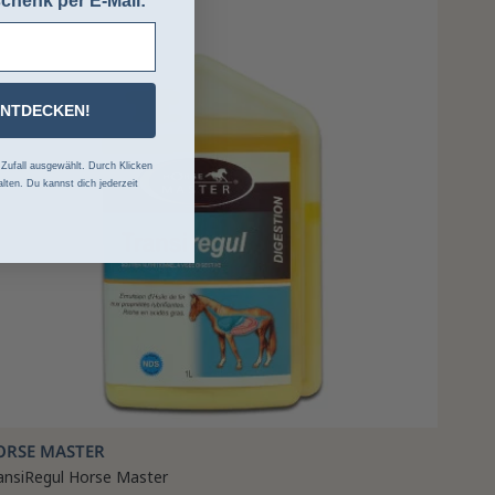
chenk per E-Mail:
ENTDECKEN!
ufall ausgewählt. Durch Klicken
lten. Du kannst dich jederzeit
ORSE MASTER
ansiRegul Horse Master