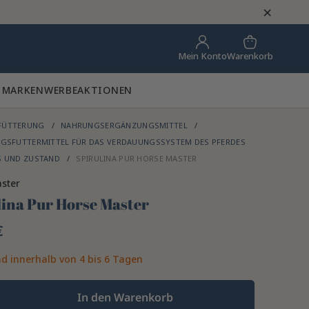
×
Warenkorb
Mein Konto
 MARKEN
WERBEAKTIONEN
FÜTTERUNG
NAHRUNGSERGÄNZUNGSMITTEL
GSFUTTERMITTEL FÜR DAS VERDAUUNGSSYSTEM DES PFERDES
S UND ZUSTAND
SPIRULINA PUR HORSE MASTER
ster
lina Pur Horse Master
€
d innerhalb von 4 bis 6 Tagen
In den Warenkorb