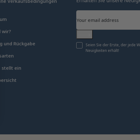
Erhalten Sie unsere Neuig
ine Verkaufsbedingungen
c
sum
 wir?
Abonnieren
ng und Rückgabe
Seien Sie der Erste, der jede
Neuigkeiten erhält!
sarten
 stellt ein
ersicht
en an
ellungen individuell zu gestalten und zu verwalten, um die Einh