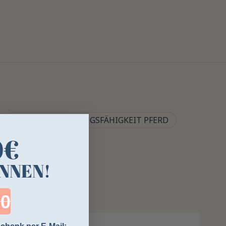
VITAMINE LEISTUNGSFÄHIGKEIT PFERD
0€
NNEN!
ntdown ends in: