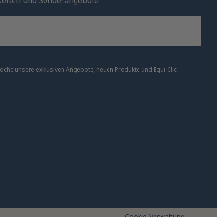
keiten und Sonderangebote
 Woche unsere exklusiven Angebote, neuen Produkte und Equi-Clic-
altung der Vorschriften zu gewährleisten. Passen Sie Ihre Vorl
Cookie-Verwaltung