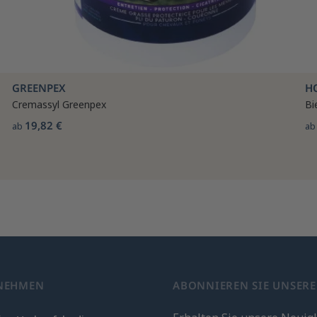
GREENPEX
H
Cremassyl Greenpex
Bi
19,82 €
ab
a
NEHMEN
ABONNIEREN SIE UNSER