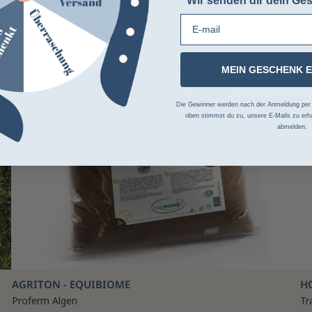
Wir senden dir dein Ges
E-mail
MEIN GESCHENK 
Die Gewinner werden nach der Anmeldung per Z
oben stimmst du zu, unsere E-Mails zu erha
abmelden.
AGRITON - EQUIBIOME
H
Proferm Algen
Tr