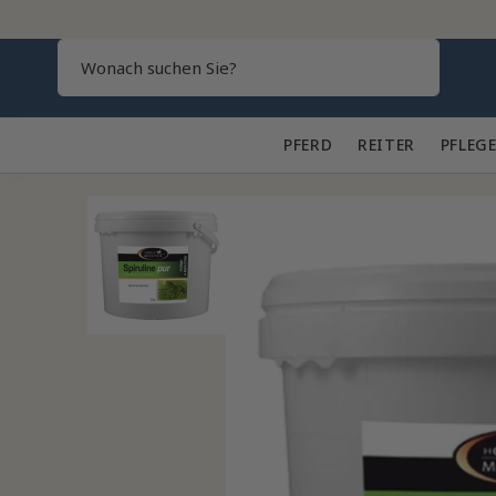
Search
PFERD 🐎
REITER 👕
PFLEGE