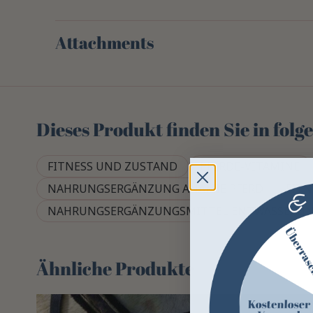
Attachments
Dieses Produkt finden Sie in fol
FITNESS UND ZUSTAND
PFERDE-VITAMINE
NAHRUNGSERGÄNZUNG ANÄMIE PFERD
FIT
NAHRUNGSERGÄNZUNGSMITTEL ENTWÄSSERUNG 
Ähnliche Produkte