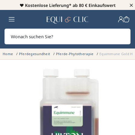
×
♥️
Kostenlose Lieferung* ab 80 € Einkaufswert
Heim
Sear
Home
Pferdegesundheit
Pferde-Phytotherapie
Equimmune Gold Hil