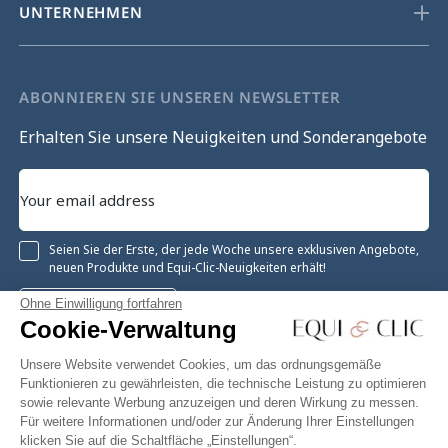
UNTERNEHMEN
ABONNIEREN SIE UNSEREN NEWSLETTER
Erhalten Sie unsere Neuigkeiten und Sonderangebote
Seien Sie der Erste, der jede Woche unsere exklusiven Angebote,
neuen Produkte und Equi-Clic-Neuigkeiten erhält!
Ohne Einwilligung fortfahren
Registrieren
Cookie-Verwaltung
Unsere Website verwendet Cookies, um das ordnungsgemäße
Funktionieren zu gewährleisten, die technische Leistung zu optimieren
sowie relevante Werbung anzuzeigen und deren Wirkung zu messen.
Instagram
Facebook
Pinterest
YouTube
Twitter
Für weitere Informationen und/oder zur Änderung Ihrer Einstellungen
klicken Sie auf die Schaltfläche „Einstellungen“.