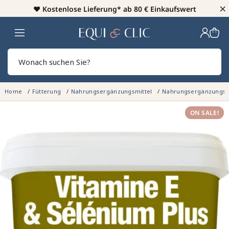
×
♥️
Kostenlose Lieferung* ab 80 € Einkaufswert
Heim
Sear
Home
Fütterung
Nahrungsergänzungsmittel
Nahrungsergänzungsmi
ON SALE!