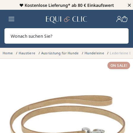
×
♥️
Kostenlose Lieferung* ab 80 € Einkaufswert
Heim
Sear
Home
Haustiere
Ausrüstung für Hunde
Hundeleine
Lederleine D
ON SALE!