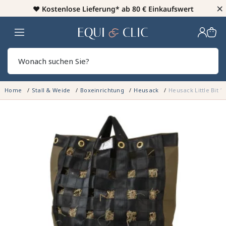
×
♥️
Kostenlose Lieferung* ab 80 € Einkaufswert
Heim
Sear
Home
Stall & Weide
Boxeinrichtung
Heusack
Heusack Little Bit 1
NICHT AUF LAGER