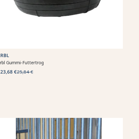
ERBL
rbl Gummi-Futtertrog
23,68 €
25,84 €
b