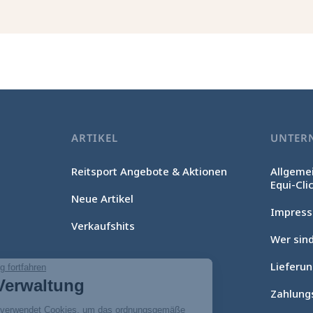
ARTIKEL
UNTER
Reitsport Angebote & Aktionen
Allgeme
Equi-Cli
Neue Artikel
Impres
Verkaufshits
Wer sind
Lieferu
Ohne Einwilligung fortfahren
Cookie-Verwaltung
Zahlung
Unsere Website verwendet Cookies, um das ordnungsgemäße