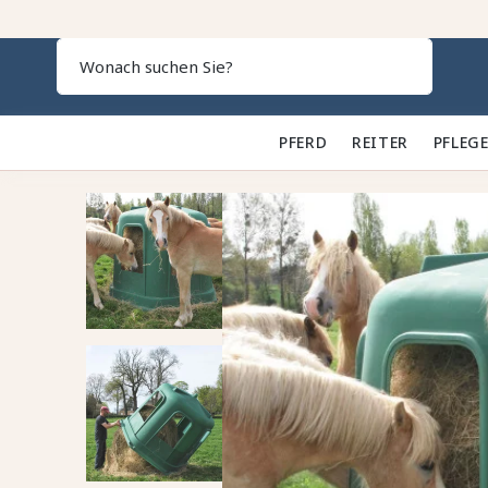
Search
PFERD 🐎
REITER 👕
PFLEGE