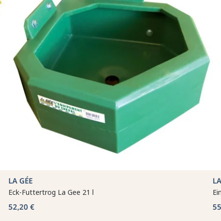
LA GÉE
LA
Eck-Futtertrog La Gee 21 l
Ei
52,20 €
55