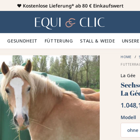
♥️
Kostenlose Lieferung* ab 80 € Einkaufswert
Heim
 🪮
GESUNDHEIT ✨
FÜTTERUNG 🥕
STALL & WEIDE 🍃
UNSERE
HOME
FUTTERRA
La Gée
Sechs
La Gé
1.048,
Modell
ohne 