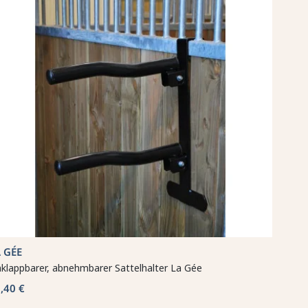
 GÉE
nklappbarer, abnehmbarer Sattelhalter La Gée
,40 €