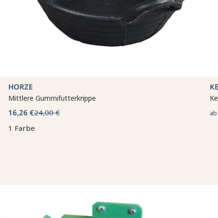
HORZE
K
Mittlere Gummifutterkrippe
Ke
16,26 €
24,00 €
a
1 Farbe