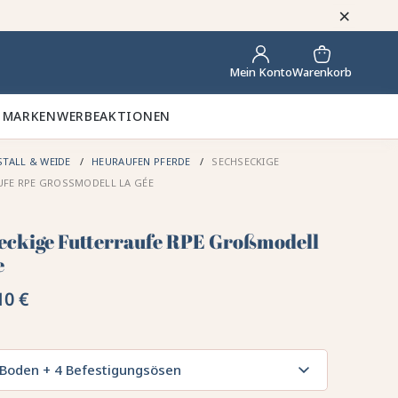
×
Warenkorb
Mein Konto
 MARKEN
WERBEAKTIONEN
STALL & WEIDE
HEURAUFEN PFERDE
SECHSECKIGE
UFE RPE GROSSMODELL LA GÉE
eckige Futterraufe RPE Großmodell
e
10 €
Boden + 4 Befestigungsösen