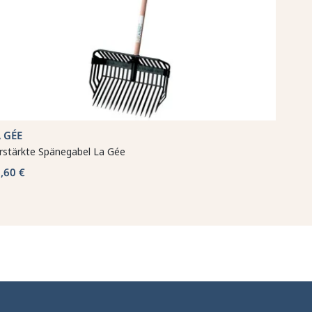
 GÉE
rstärkte Spänegabel La Gée
,60 €