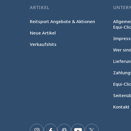
ARTIKEL
UNTER
Reitsport Angebote & Aktionen
Allgeme
Equi-Cli
Neue Artikel
Impres
Verkaufshits
Wer sind
Lieferu
Ohne Einwilligung fortfahren
Cookie-Verwaltung
Zahlung
Unsere Website verwendet Cookies, um das ordnungsgemäße
Equi-Clic
Funktionieren zu gewährleisten, die technische Leistung zu
optimieren sowie relevante Werbung anzuzeigen und deren
Seitenüb
Wirkung zu messen. Für weitere Informationen und/oder zur
Änderung Ihrer Einstellungen klicken Sie auf die Schaltfläche
Kontakt
„Einstellungen“.
Zustimmungen zertifiziert durch
Einstellungen
Einverstanden