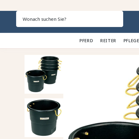
Search
PFERD 🐎
REITER 👕
PFLEGE