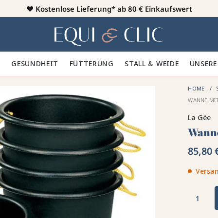
♥️
Kostenlose Lieferung* ab 80 € Einkaufswert
Heim
 🪮
GESUNDHEIT ✨
FÜTTERUNG 🥕
STALL & WEIDE 🍃
UNSERE
HOME
WANNE MIT
La Gée
Wanne
85,80 
Versan