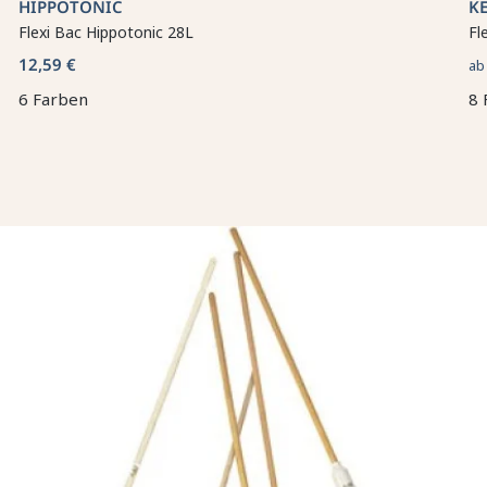
HIPPOTONIC
K
Flexi Bac Hippotonic 28L
Fl
12,59 €
a
6 Farben
8 