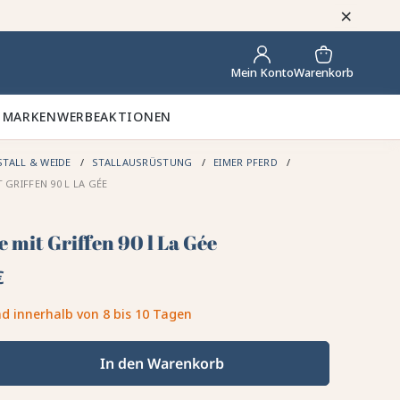
×
Warenkorb
Mein Konto
 MARKEN
WERBEAKTIONEN
STALL & WEIDE
STALLAUSRÜSTUNG
EIMER PFERD
 GRIFFEN 90 L LA GÉE
 mit Griffen 90 l La Gée
€
d innerhalb von 8 bis 10 Tagen
In den Warenkorb