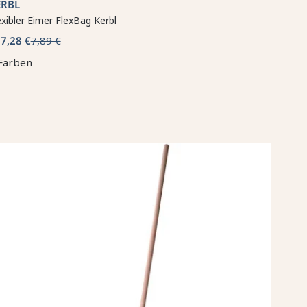
ERBL
exibler Eimer FlexBag Kerbl
7,28 €
7,89 €
b
Farben