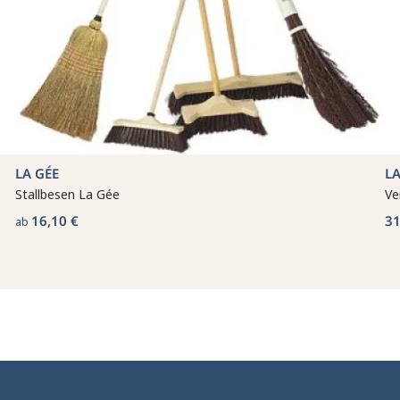
LA GÉE
LA
Stallbesen La Gée
Ve
16,10 €
31
ab