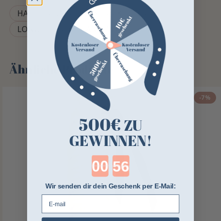
HALFTER UND FÜHRSTRICKE PFERD
LONGE PFERD
ANBINDESTRICK PFERD
Ähnliche Produkte
-7%
500€
ZU
GEWINNEN!
Countdown ends in:
Wir senden dir dein Geschenk per E-Mail:
E-mail