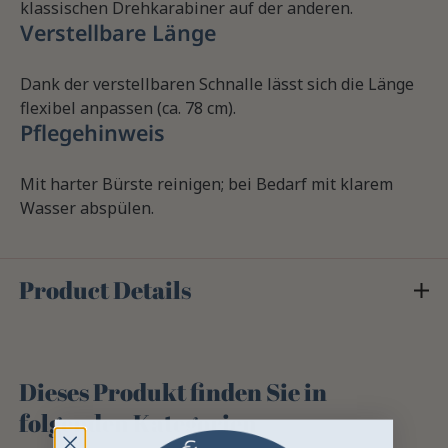
klassischen Drehkarabiner auf der anderen.
Verstellbare Länge
Dank der verstellbaren Schnalle lässt sich die Länge
flexibel anpassen (ca. 78 cm).
Pflegehinweis
Mit harter Bürste reinigen; bei Bedarf mit klarem
Wasser abspülen.
Product Details
Dieses Produkt finden Sie in
folgenden Kategorien