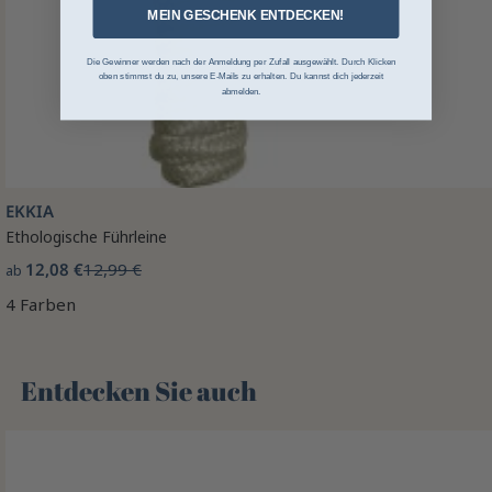
MEIN GESCHENK ENTDECKEN!
Die Gewinner werden nach der Anmeldung per Zufall ausgewählt. Durch Klicken
oben stimmst du zu, unsere E-Mails zu erhalten. Du kannst dich jederzeit
abmelden.
EKKIA
Ethologische Führleine
12,08 €
12,99 €
ab
4 Farben
Entdecken Sie auch 🌻