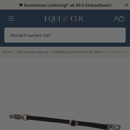
×
♥️
Kostenlose Lieferung* ab 80 € Einkaufswert
Heim
Sear
Home
Pferdeausrüstung
Halfter und Führstricke Pferd
Anbindestric