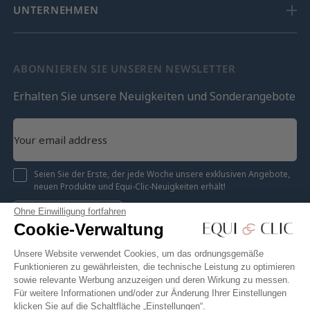
UNTERNEHMEN
ABONNIEREN SIE UNSEREN NEWSLETTER
Erhalten Sie unsere Neuigkeiten und Sonderangebote
Seien Sie der Erste, der jede Woche unsere exklusiven Angebote,
neuen Produkte und Equi-Clic-Neuigkeiten erhält!
Ohne Einwilligung fortfahren
Registrieren
Cookie-Verwaltung
Unsere Website verwendet Cookies, um das ordnungsgemäße
Funktionieren zu gewährleisten, die technische Leistung zu optimieren
sowie relevante Werbung anzuzeigen und deren Wirkung zu messen.
Instagram
Facebook
Pinterest
YouTube
Twitter
Für weitere Informationen und/oder zur Änderung Ihrer Einstellungen
klicken Sie auf die Schaltfläche „Einstellungen“.