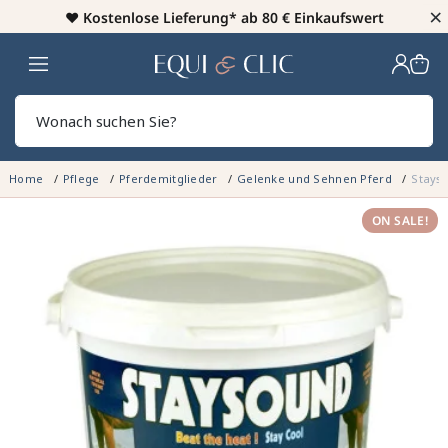
×
♥️
Kostenlose Lieferung* ab 80 € Einkaufswert
Heim
Sear
Home
Pflege
Pferdemitglieder
Gelenke und Sehnen Pferd
Stays
ON SALE!