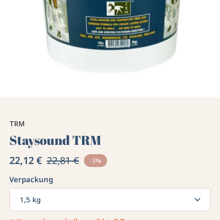
TRM
Staysound TRM
22,12 €
22,81 €
-3%
Verpackung
1,5 kg