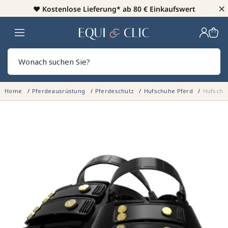
×
♥️
Kostenlose Lieferung* ab 80 € Einkaufswert
Heim
Sear
Home
Pferdeausrüstung
Pferdeschutz
Hufschuhe Pferd
Hufschu