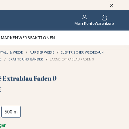
×
Warenkorb
Mein Konto
 MARKEN
WERBEAKTIONEN
STALL & WEIDE
AUF DER WEIDE
ELEKTRISCHER WEIDEZAUN
DE
DRÄHTE UND BÄNDER
LACMÉ EXTRABLAU FADEN 9
 Extrablau Faden 9
€
500 m
ger