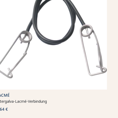
ACMÉ
ntergalva-Lacmé-Verbindung
,64 €