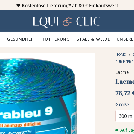
♥️
Kostenlose Lieferung* ab 80 € Einkaufswert
Heim
 🪮
GESUNDHEIT ✨
FÜTTERUNG 🥕
STALL & WEIDE 🍃
UNSERE
HOME
FÜR PFER
Lacmé
Lacmé
78,72 
Größe
300 m
Auf La