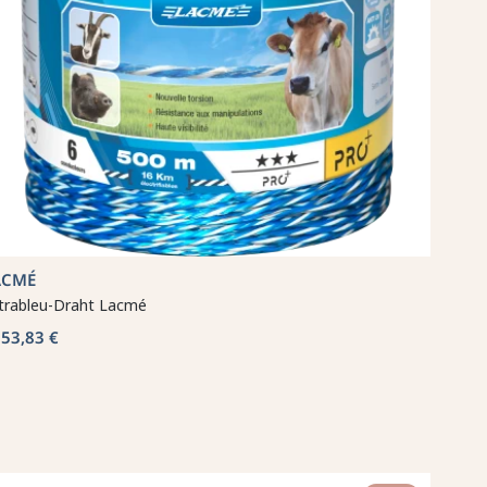
ACMÉ
trableu-Draht Lacmé
53,83 €
b