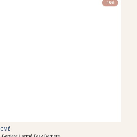
-15%
ACMÉ
t-Barriere Lacmé Easy Barriere