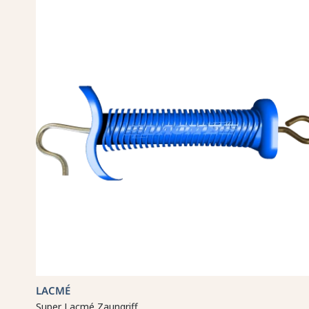
LACMÉ
Super Lacmé Zaungriff