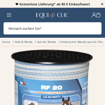
×
♥️
Kostenlose Lieferung* ab 80 € Einkaufswert
Heim
Sear
Home
Stall & Weide
Auf der Weide
Elektrischer Weidezaun für Pfer