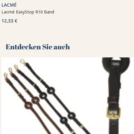
LACMÉ
Lacmé EasyStop R10 Band
12,33 €
Entdecken Sie auch 🌻