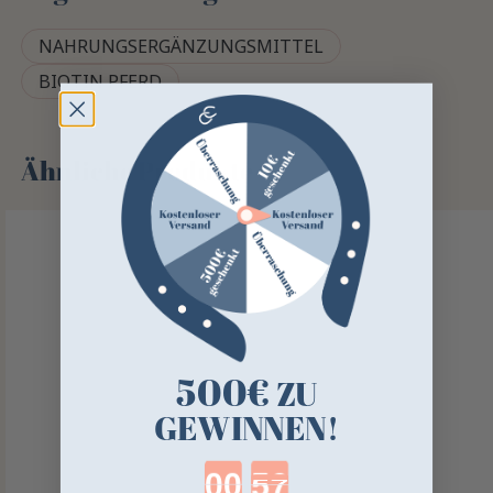
NAHRUNGSERGÄNZUNGSMITTEL
BIOTIN PFERD
Ähnliche Produkte
500€
ZU
GEWINNEN!
Countdown ends in: