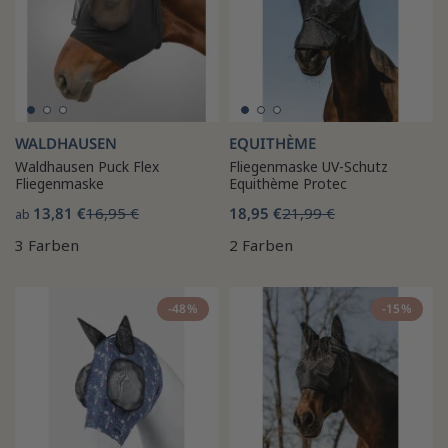
WALDHAUSEN
EQUITHÈME
Waldhausen Puck Flex
Fliegenmaske UV-Schutz
Fliegenmaske
Equithème Protec
13,81 €
16,95 €
18,95 €
21,99 €
ab
3 Farben
2 Farben
-48%
-15%