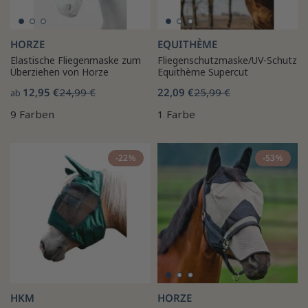
HORZE
EQUITHÈME
Elastische Fliegenmaske zum
Fliegenschutzmaske/UV-Schutz
Überziehen von Horze
Equithème Supercut
12,95 €
24,99 €
22,09 €
25,99 €
ab
9 Farben
1 Farbe
-22%
-53%
HKM
HORZE