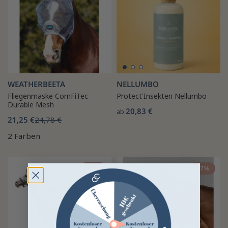
WEATHERBEETA
NELLUMBO
Fliegenmaske ComFiTec
Protect'Insekten Nellumbo
Durable Mesh
20,83 €
ab
21,25 €
24,78 €
2 Farben
-43%
-17%