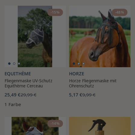
-15%
-48%
EQUITHÈME
HORZE
Fliegenmaske UV-Schutz
Horze Fliegenmaske mit
Equithème Cerceau
Ohrenschutz
25,49 €
29,99 €
5,17 €
9,99 €
1 Farbe
-14%