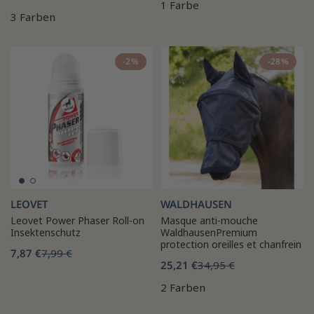
1 Farbe
3 Farben
-2%
-28%
LEOVET
WALDHAUSEN
Leovet Power Phaser Roll-on
Masque anti-mouche
Insektenschutz
WaldhausenPremium
protection oreilles et chanfrein
7,87 €
7,99 €
25,21 €
34,95 €
2 Farben