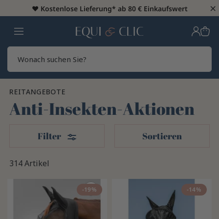
×
♥️
Kostenlose Lieferung* ab 80 € Einkaufswert
Heim
Sear
REITANGEBOTE
Anti-Insekten-Aktionen
Filter
Filter
Sortieren
314 Artikel
-19%
-14%