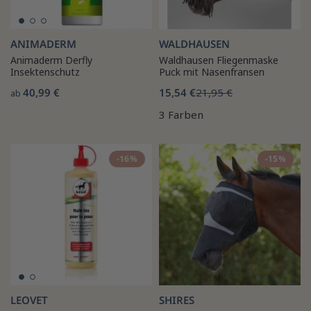
ANIMADERM
WALDHAUSEN
Animaderm Derfly
Waldhausen Fliegenmaske
Insektenschutz
Puck mit Nasenfransen
40,99 €
15,54 €
21,95 €
ab
3 Farben
-16%
-15%
LEOVET
SHIRES