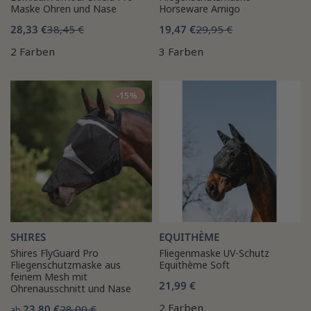
Maske Ohren und Nase
Horseware Amigo
28,33 €
38,45 €
19,47 €
29,95 €
2 Farben
3 Farben
-15%
SHIRES
EQUITHÈME
Shires FlyGuard Pro
Fliegenmaske UV-Schutz
Fliegenschutzmaske aus
Equithème Soft
feinem Mesh mit
21,99 €
Ohrenausschnitt und Nase
2 Farben
23,80 €
28,00 €
ab