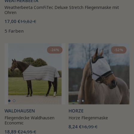
WEATHERBEETA
Weatherbeeta ComFiTec Deluxe Stretch Fliegenmaske mit
Ohren
17,00 €
19,82 €
5 Farben
-24%
-52%
WALDHAUSEN
HORZE
Fliegendecke Waldhausen
Horze Fliegenmaske
Economic
8,24 €
16,99 €
18,89 €
24,95 €