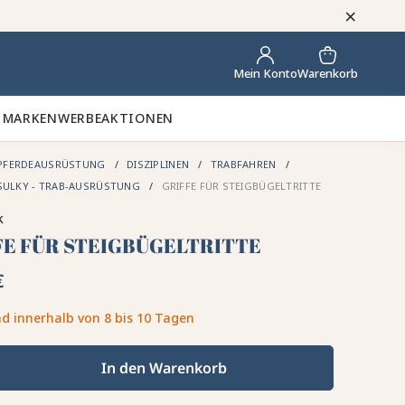
×
Warenkorb
Mein Konto
 MARKEN
WERBEAKTIONEN
PFERDEAUSRÜSTUNG
DISZIPLINEN
TRABFAHREN
SULKY - TRAB-AUSRÜSTUNG
GRIFFE FÜR STEIGBÜGELTRITTE
k
FE FÜR STEIGBÜGELTRITTE
€
d innerhalb von 8 bis 10 Tagen
In den Warenkorb