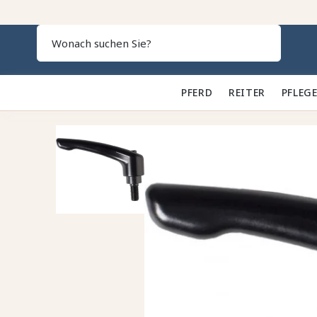
Search
PFERD 🐎
REITER 👕
PFLEGE