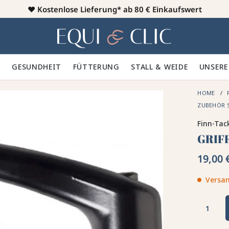
♥️
Kostenlose Lieferung* ab 80 € Einkaufswert
Heim
 🪮
GESUNDHEIT ✨
FÜTTERUNG 🥕
STALL & WEIDE 🍃
UNSERE
HOME
ZUBEHÖR 
Finn-Tac
GRIF
19,00 
Versan