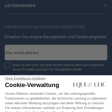
UNTERNEHMEN
ABONNIEREN SIE UNSEREN NEWSLETTER
Erhalten Sie unsere Neuigkeiten und Sonderangebote
Seien Sie der Erste, der jede Woche unsere exklusiven Angebote,
neuen Produkte und Equi-Clic-Neuigkeiten erhält!
Ohne Einwilligung fortfahren
Registrieren
Cookie-Verwaltung
Unsere Website verwendet Cookies, um das ordnungsgemäße
Funktionieren zu gewährleisten, die technische Leistung zu optimieren
sowie relevante Werbung anzuzeigen und deren Wirkung zu messen.
Instagram
Facebook
Pinterest
YouTube
Twitter
Für weitere Informationen und/oder zur Änderung Ihrer Einstellungen