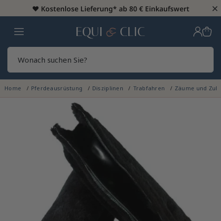
×
♥️
Kostenlose Lieferung* ab 80 € Einkaufswert
Heim
Sear
Home
Pferdeausrüstung
Disziplinen
Trabfahren
Zäume und Zub