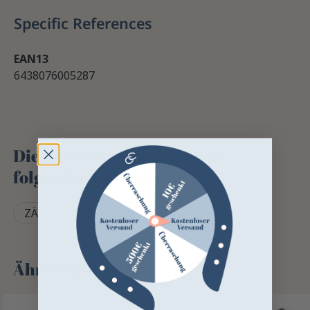
Specific References
EAN13
6438076005287
Dieses Produkt finden Sie in
folgenden Kategorien
ZÄUME UND ZUBEHÖR
Ähnliche Produkte