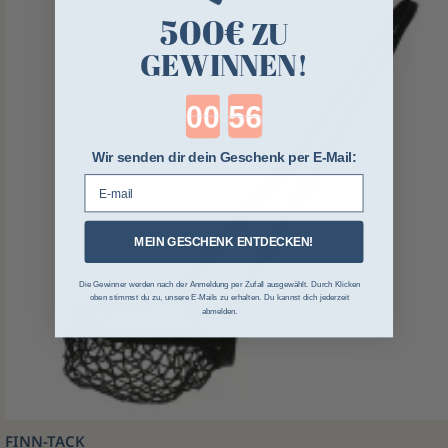
500€
ZU
GEWINNEN!
Countdown ends in:
Wir senden dir dein Geschenk per E-Mail:
E-mail
MEIN GESCHENK ENTDECKEN!
Die Gewinner werden nach der Anmeldung per Zufall ausgewählt. Durch Klicken
oben stimmst du zu, unsere E-Mails zu erhalten. Du kannst dich jederzeit
abmelden.
FINN-TACK