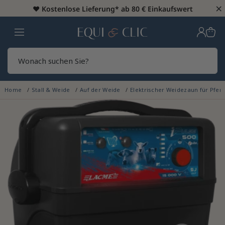
×
♥️
Kostenlose Lieferung* ab 80 € Einkaufswert
Heim
Sear
Home
Stall & Weide
Auf der Weide
Elektrischer Weidezaun für Pfer