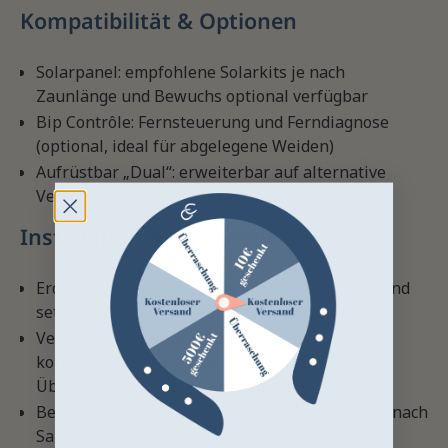
Kompatibilität & Optionen
Solarpanel: empfohlene Solarkits je nach
Zaunlänge und Bewuchs optional verfügbar
Bip Contrôle: Fernsteuerung und Ferndiagnose
(optional, ideal für abgelegene Weiden)
Aufrüstbar „Dual“: erweiterbar auf alternative
Versorgungslösungen mit passendem Zubehör
Installation & Sicherheit
Erdung: mehrere verzinkte Erdpfähle mit Abstand
setzen; nach Möglichkeit in feuchten Boden
Verkabelung: hochwertige Leiter und
korrosionsfeste Verbinder verwenden,
Übergangswiderstände minimieren
Bewuchsmanagement: Leitungen freihalten; je nach
Saison ECO-/Standardmodi passend wählen