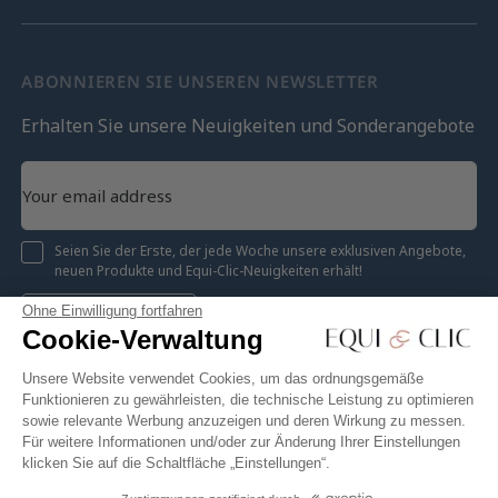
ABONNIEREN SIE UNSEREN NEWSLETTER
Erhalten Sie unsere Neuigkeiten und Sonderangebote
Seien Sie der Erste, der jede Woche unsere exklusiven Angebote,
neuen Produkte und Equi-Clic-Neuigkeiten erhält!
Ohne Einwilligung fortfahren
Registrieren
Cookie-Verwaltung
Unsere Website verwendet Cookies, um das ordnungsgemäße
Funktionieren zu gewährleisten, die technische Leistung zu optimieren
sowie relevante Werbung anzuzeigen und deren Wirkung zu messen.
Instagram
Facebook
Pinterest
YouTube
Twitter
Für weitere Informationen und/oder zur Änderung Ihrer Einstellungen
klicken Sie auf die Schaltfläche „Einstellungen“.