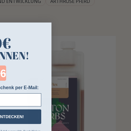
ND ENTWICKLUNG
ARTHROSE PFERD
0€
NNEN!
ntdown ends in:
chenk per E-Mail:
ENTDECKEN!