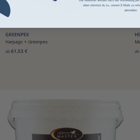
Die Gewinner werden nach der Anmeldung per Z
oben stimmst du zu, unsere E-Mails zu erha
abmelden.
GREENPEX
H
Harpago + Greenpex
Mu
61,53 €
ab
a