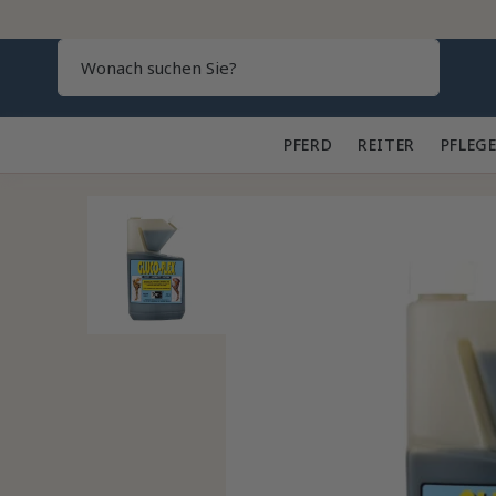
Search
PFERD 🐎
REITER 👕
PFLEGE