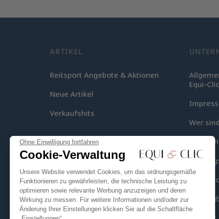
ARTIKEL
UNTER
Reitsport Angebote & Aktionen
Allgeme
Equi-Cli
Neue Artikel
Impres
Verkaufshits
Wer sind
Lieferu
Ohne Einwilligung fortfahren
Cookie-Verwaltung
Zahlung
Unsere Website verwendet Cookies, um das ordnungsgemäße
Equi-Clic
Funktionieren zu gewährleisten, die technische Leistung zu
optimieren sowie relevante Werbung anzuzeigen und deren
Seitenüb
Wirkung zu messen. Für weitere Informationen und/oder zur
Änderung Ihrer Einstellungen klicken Sie auf die Schaltfläche
Kontakt
„Einstellungen“.