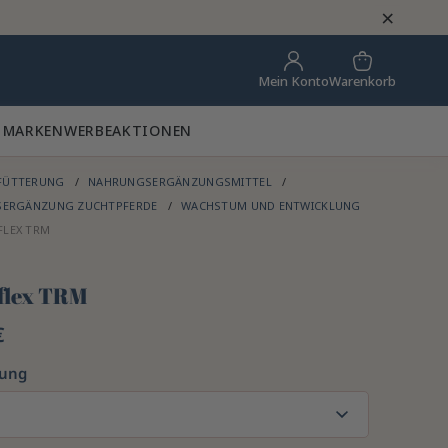
×
Warenkorb
Mein Konto
 MARKEN
WERBEAKTIONEN
FÜTTERUNG
NAHRUNGSERGÄNZUNGSMITTEL
ERGÄNZUNG ZUCHTPFERDE
WACHSTUM UND ENTWICKLUNG
LEX TRM
flex TRM
€
kung