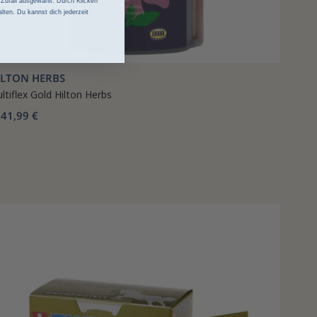
ufall ausgewählt. Durch Klicken
lten. Du kannst dich jederzeit
ILTON HERBS
ltiflex Gold Hilton Herbs
41,99 €
b