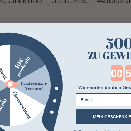
ND SEHNEN PFERD
GELENKE PFERD
WACHSTUM U
50
ZU GEWI
Cou
Wir senden dir dein Ges
E-mail
MEIN GESCHENK 