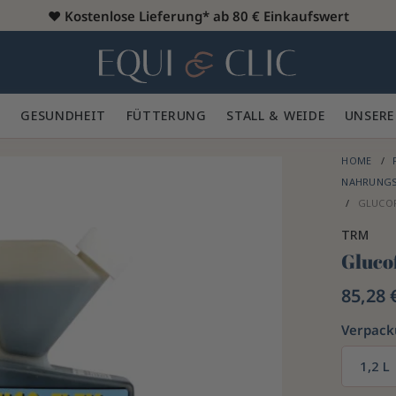
♥️
Kostenlose Lieferung* ab 80 € Einkaufswert
Heim
 🪮
GESUNDHEIT ✨
FÜTTERUNG 🥕
STALL & WEIDE 🍃
UNSERE
HOME
NAHRUNGS
GLUCOF
TRM
Gluco
85,28 
Verpac
1,2 L