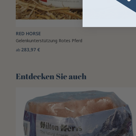
RED HORSE
Gelenkunterstützung Rotes Pferd
283,97 €
ab
Entdecken Sie auch 🌻