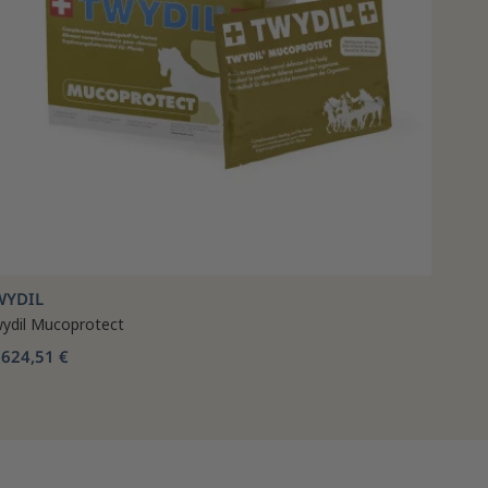
WYDIL
ydil Mucoprotect
624,51 €
b