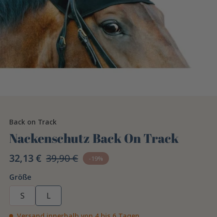
Back on Track
Nackenschutz Back On Track
32,13 €
39,90 €
-19%
Größe
S
L
Versand innerhalb von 4 bis 6 Tagen