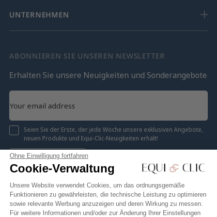
UNTERNEHMEN
ABONNIEREN SIE UNSEREN NEWSLETTER
Erhalten Sie unsere Neuigkeiten und Sonderangebote
Seien Sie der Erste, der jede Woche unsere exklusiven Angebote,
neuen Produkte und Equi-Clic-Neuigkeiten erhält!
Ohne Einwilligung fortfahren
Registrieren
Cookie-Verwaltung
Unsere Website verwendet Cookies, um das ordnungsgemäße
Funktionieren zu gewährleisten, die technische Leistung zu optimieren
sowie relevante Werbung anzuzeigen und deren Wirkung zu messen.
Instagram
Facebook
Pinterest
YouTube
Twitter
Für weitere Informationen und/oder zur Änderung Ihrer Einstellungen