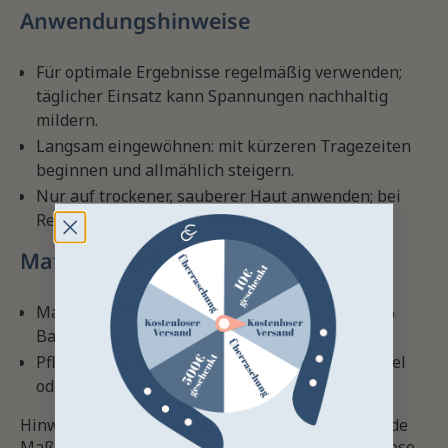
Anwendungshinweise
Für optimale Ergebnisse regelmäßig verwenden;
täglicher Einsatz kann Spannungen nachhaltig
mildern.
Langsam eingewöhnen: mit kürzeren Tragezeiten
beginnen und allmählich steigern.
Nur auf trockener, sauberer Haut anwenden; bei
Reizungen Nutzung unterbrechen.
Material & Pflege
Material: 50% Polyester mit Keramikpulver, 50%
Baumwolle
Pflege: Schonwäsche bis 40 °C; keine Bleichmittel
oder Weichspüler verwenden; lufttrocknen
Hinweis: Der Nackenschutz ist eine unterstützende
Maßnahme und ersetzt keine tierärztliche Diagnose