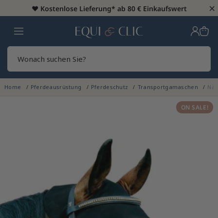
×
♥️
Kostenlose Lieferung* ab 80 € Einkaufswert
Heim
Sear
Home
Pferdeausrüstung
Pferdeschutz
Transportgamaschen
Nac
ON SALE!