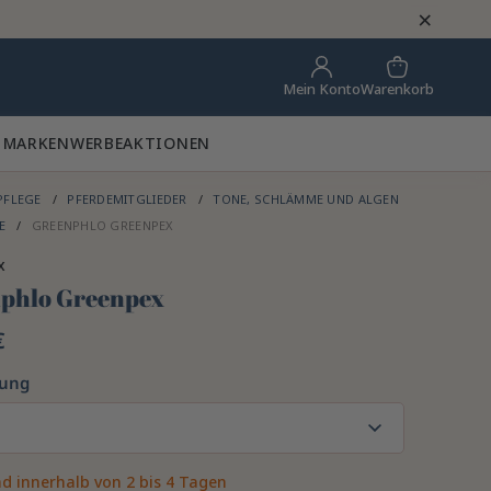
×
Warenkorb
Mein Konto
 MARKEN
WERBEAKTIONEN
PFLEGE
PFERDEMITGLIEDER
TONE, SCHLÄMME UND ALGEN
DE
GREENPHLO GREENPEX
x
phlo Greenpex
€
kung
d innerhalb von 2 bis 4 Tagen