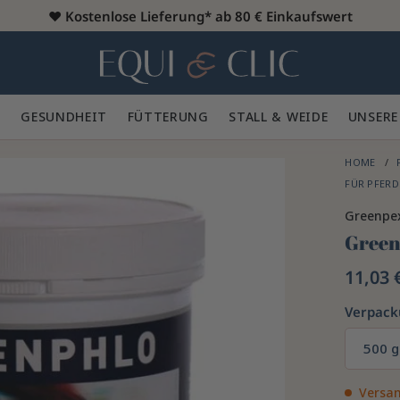
♥️
Kostenlose Lieferung* ab 80 € Einkaufswert
Heim
 🪮
GESUNDHEIT ✨
FÜTTERUNG 🥕
STALL & WEIDE 🍃
UNSERE
HOME
FÜR PFER
Greenpe
Green
11,03 
Verpac
500 g
Versan