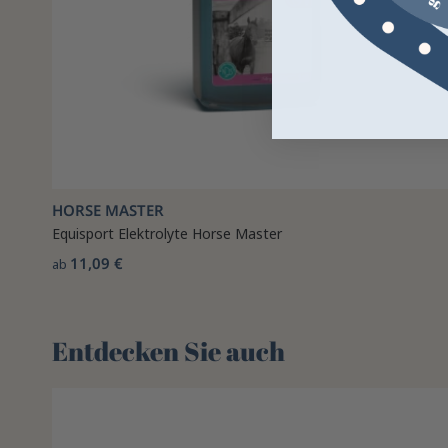
HORSE MASTER
Equisport Elektrolyte Horse Master
11,09 €
ab
Entdecken Sie auch 🌻