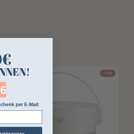
0€
NNEN!
-10%
ntdown ends in:
chenk per E-Mail: