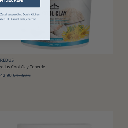
ENTDECKEN!
ufall ausgewählt. Durch Klicken
lten. Du kannst dich jederzeit
EREDUS
redus Cool Clay Tonerde
42,90 €
47,50 €
b