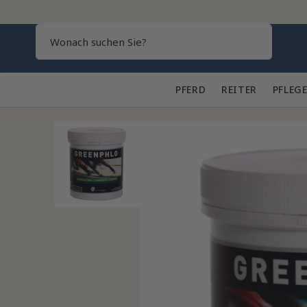
Search
PFERD 🐎
REITER 👕
PFLEGE