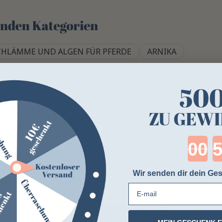
genden Kategorien
CHLÄMME UND ALGEN FÜR PFERDE
ARNIKA
50
ZU GEWI
Cou
Wir senden dir dein Ges
E-mail