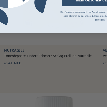
MEIN GESCHENK 
Die Gewinner werden nach der Anmeldung per Z
oben stimmst du zu, unsere E-Mails zu erha
abmelden.
NUTRAGILE
V
Tonerdepaste Lindert Schmerz Schlag Prellung Nutragile
Ve
41,40 €
ab
a