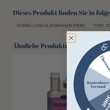
Dieses Produkt finden Sie in fol
SCHWELLUNG GLIEDMASSEN PFERD
TONE, S
Ähnliche Produkte