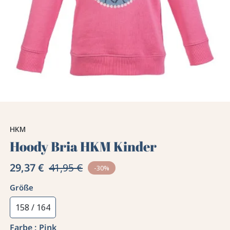
HKM
Hoody Bria HKM Kinder
29,37 €
41,95 €
-30%
Größe
158 / 164
Farbe :
Pink