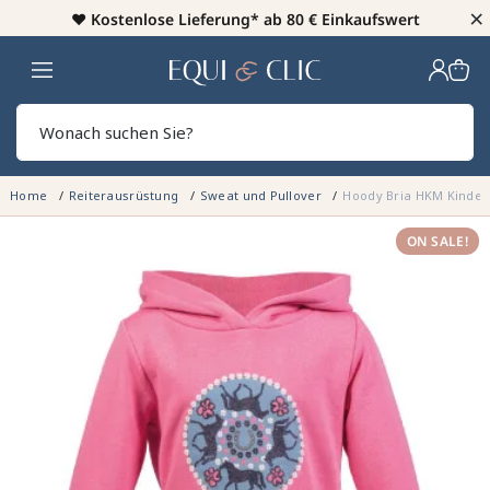
×
♥️
Kostenlose Lieferung* ab 80 € Einkaufswert
Heim
Sear
Home
Reiterausrüstung
Sweat und Pullover
Hoody Bria HKM Kinder
ON SALE!