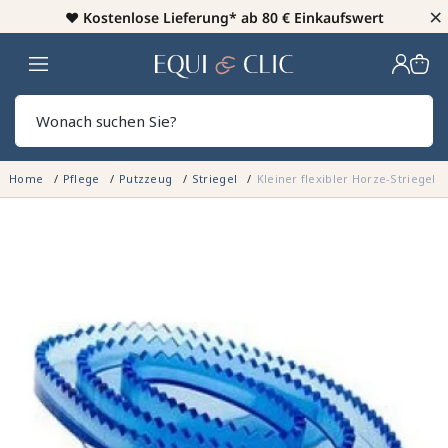
×
♥️
Kostenlose Lieferung* ab 80 € Einkaufswert
Heim
Sear
Home
Pflege
Putzzeug
Striegel
Kleiner flexibler Horze-Striege